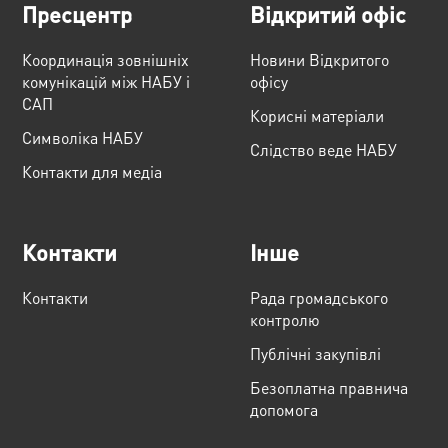
Пресцентр
Відкритий офіс
Координація зовнішніх
Новини Відкритого
комунікацій між НАБУ і
офісу
САП
Корисні матеріали
Cимволіка НАБУ
Слідство веде НАБУ
Контакти для медіа
Контакти
Інше
Контакти
Рада громадського
контролю
Публічні закупівлі
Безоплатна правнича
допомога