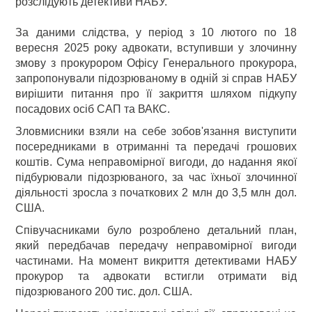
розслідують детективи НАБУ.
За даними слідства, у період з 10 лютого по 18
вересня 2025 року адвокати, вступивши у злочинну
змову з прокурором Офісу Генерального прокурора,
запропонували підозрюваному в одній зі справ НАБУ
вирішити питання про її закриття шляхом підкупу
посадових осіб САП та ВАКС.
Зловмисники взяли на себе зобов'язання виступити
посередниками в отриманні та передачі грошових
коштів. Сума неправомірної вигоди, до надання якої
підбурювали підозрюваного, за час їхньої злочинної
діяльності зросла з початкових 2 млн до 3,5 млн дол.
США.
Співучасниками було розроблено детальний план,
який передбачав передачу неправомірної вигоди
частинами. На момент викриття детективами НАБУ
прокурор та адвокати встигли отримати від
підозрюваного 200 тис. дол. США.