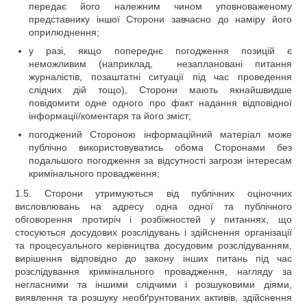
передає його належним чином уповноваженому
представнику іншої Сторони завчасно до наміру його
оприлюднення;
у разі, якщо попереднє погодження позицій є
неможливим (наприклад, незаплановані питання
журналістів, позаштатні ситуації під час проведення
слідчих дій тощо), Сторони мають якнайшвидше
повідомити одне одного про факт надання відповідної
інформації/коментаря та його зміст;
погоджений Стороною інформаційний матеріал може
публічно використовуватись обома Сторонами без
подальшого погодження за відсутності загрози інтересам
кримінального провадження;
1.5. Сторони утримуються від публічних оціночних
висловлювань на адресу одна одної та публічного
обговорення протиріч і розбіжностей у питаннях, що
стосуються досудових розслідувань і здійснення організації
та процесуального керівництва досудовим розслідуванням,
вирішення відповідно до закону інших питань під час
розслідування кримінального провадження, нагляду за
негласними та іншими слідчими і розшуковими діями,
виявлення та розшуку необґрунтованих активів, здійснення