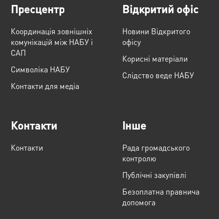
Пресцентр
Відкритий офіс
Координація зовнішніх
Новини Відкритого
комунікацій між НАБУ і
офісу
САП
Корисні матеріали
Cимволіка НАБУ
Слідство веде НАБУ
Контакти для медіа
Контакти
Інше
Контакти
Рада громадського
контролю
Публічні закупівлі
Безоплатна правнича
допомога