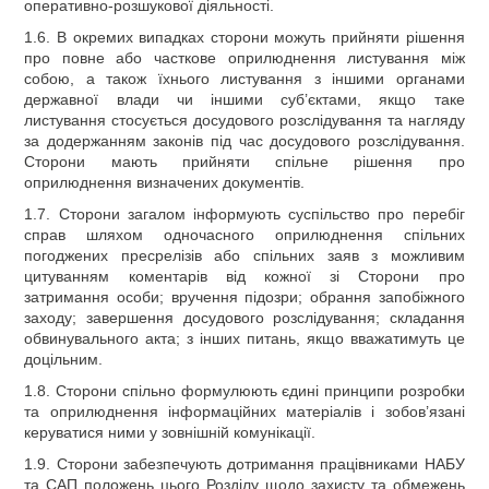
оперативно-розшукової діяльності.
1.6. В окремих випадках сторони можуть прийняти рішення
про повне або часткове оприлюднення листування між
собою, а також їхнього листування з іншими органами
державної влади чи іншими суб’єктами, якщо таке
листування стосується досудового розслідування та нагляду
за додержанням законів під час досудового розслідування.
Сторони мають прийняти спільне рішення про
оприлюднення визначених документів.
1.7. Сторони загалом інформують суспільство про перебіг
справ шляхом одночасного оприлюднення спільних
погоджених пресрелізів або спільних заяв з можливим
цитуванням коментарів від кожної зі Сторони про
затримання особи; вручення підозри; обрання запобіжного
заходу; завершення досудового розслідування; складання
обвинувального акта; з інших питань, якщо вважатимуть це
доцільним.
1.8. Сторони спільно формулюють єдині принципи розробки
та оприлюднення інформаційних матеріалів і зобов’язані
керуватися ними у зовнішній комунікації.
1.9. Сторони забезпечують дотримання працівниками НАБУ
та САП положень цього Розділу щодо захисту та обмежень