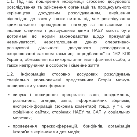
1.1. Під час поширення інформації стосовно досудового
розслідування та здійснення організації та процесуального
керівництва досудовим розслідуванням, вирішення
відповідно до закону інших питань під час розслідування
кримінального провадження, нагляду за негласними та
іншими слідчими і розшуковими діями НАБУ мають бути
дотримані всі норми законодавства щодо презумпції
невинуватості, нерозголошення даних оперативно-
розшукової діяльності, досудового розслідування,
охоронюваної законом таємниці, передбаченої ст. 162 КПК
України, обмеження на використання імені фізичної особи, а
також невтручання в особисте і сімейне життя.
1.2. Інформацію стосовно досудових розслідувань
спеціально уповноважені представники Сторін можуть
поширювати у таких формах:
випуск і поширення пресрелізів, заяв, повідомлень,
роз’яснень, оглядів, звітів, інформаційних збірників,
експрес-інформації (зокрема коментарі) тощо, у т.ч. на
офіційних сайтах, сторінках НАБУ та САП у соціальних
мережах;
проведення пресконференцій, брифінгів, організація
інтерв'ю з керівниками для медіа;