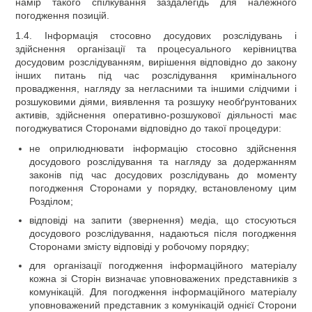
намір такого спілкування заздалегідь для належного
погодження позицій.
1.4. Інформація стосовно досудових розслідувань і
здійснення організації та процесуального керівництва
досудовим розслідуванням, вирішення відповідно до закону
інших питань під час розслідування кримінального
провадження, нагляду за негласними та іншими слідчими і
розшуковими діями, виявлення та розшуку необґрунтованих
активів, здійснення оперативно-розшукової діяльності має
погоджуватися Сторонами відповідно до такої процедури:
не оприлюднювати інформацію стосовно здійснення
досудового розслідування та нагляду за додержанням
законів під час досудових розслідувань до моменту
погодження Сторонами у порядку, встановленому цим
Розділом;
відповіді на запити (звернення) медіа, що стосуються
досудового розслідування, надаються після погодження
Сторонами змісту відповіді у робочому порядку;
для організації погодження інформаційного матеріалу
кожна зі Сторін визначає уповноважених представників з
комунікацій. Для погодження інформаційного матеріалу
уповноважений представник з комунікацій однієї Сторони