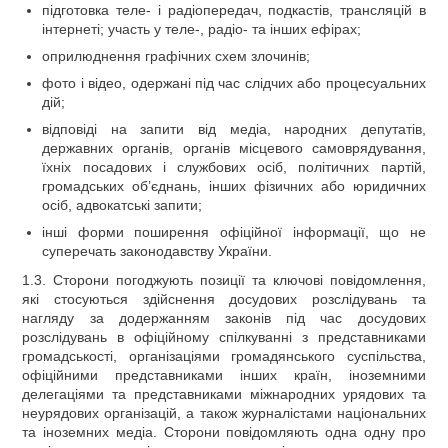
підготовка теле- і радіопередач, подкастів, трансляцій в
інтернеті; участь у теле-, радіо- та інших ефірах;
оприлюднення графічних схем злочинів;
фото і відео, одержані під час слідчих або процесуальних
дій;
відповіді на запити від медіа, народних депутатів,
державних органів, органів місцевого самоврядування,
їхніх посадових і службових осіб, політичних партій,
громадських об’єднань, інших фізичних або юридичних
осіб, адвокатські запити;
інші форми поширення офіційної інформації, що не
суперечать законодавству України.
1.3. Сторони погоджують позиції та ключові повідомлення,
які стосуються здійснення досудових розслідувань та
нагляду за додержанням законів під час досудових
розслідувань в офіційному спілкуванні з представниками
громадськості, організаціями громадянського суспільства,
офіційними представниками інших країн, іноземними
делегаціями та представниками міжнародних урядових та
неурядових організацій, а також журналістами національних
та іноземних медіа. Сторони повідомляють одна одну про