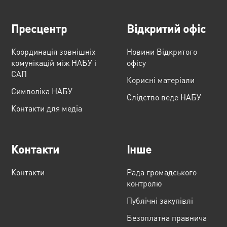
Пресцентр
Відкритий офіс
Координація зовнішніх
Новини Відкритого
комунікацій між НАБУ і
офісу
САП
Корисні матеріали
Cимволіка НАБУ
Слідство веде НАБУ
Контакти для медіа
Контакти
Інше
Контакти
Рада громадського
контролю
Публічні закупівлі
Безоплатна правнича