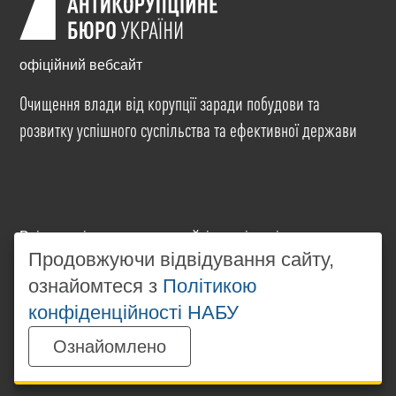
офіційний вебсайт
Очищення влади від корупції заради побудови та
розвитку успішного суспільства та ефективної держави
Всі матеріали на цьому сайті розміщені на умовах
ліцензії
Creative Commons Attribution-NonCommercial-
Продовжуючи відвідування сайту,
NoDerivatives 4.0 International
. Використання будь-
ознайомтеся з
Політикою
яких матеріалів, розміщених на сайті, дозволяється
конфіденційності НАБУ
за умови посилання на
www.nabu.gov.ua
в
незалежності від повного або часткового
Ознайомлено
використання матеріалів.