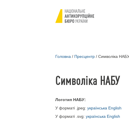
Головна
/
Пресцентр
/
Cимволіка НАБ
Cимволіка НАБУ
Логотип НАБУ:
У форматі .jpeg:
українська
English
У форматі .svg:
українська
English