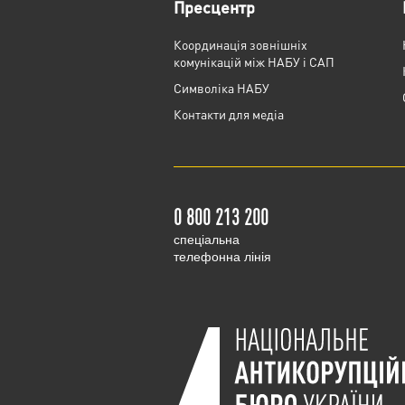
Пресцентр
Координація зовнішніх
комунікацій між НАБУ і САП
Cимволіка НАБУ
Контакти для медіа
0 800 213 200
cпеціальна
телефонна лінія