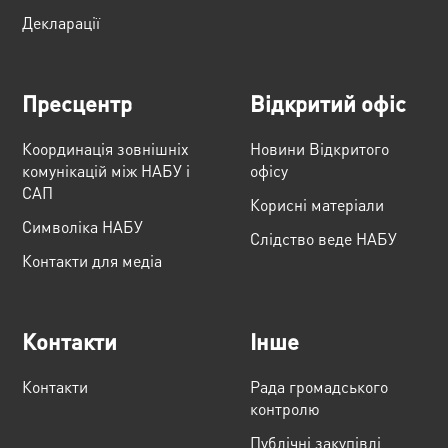
Декларації
Пресцентр
Відкритий офіс
Координація зовнішніх
Новини Відкритого
комунікацій між НАБУ і
офісу
САП
Корисні матеріали
Cимволіка НАБУ
Слідство веде НАБУ
Контакти для медіа
Контакти
Інше
Контакти
Рада громадського
контролю
Публічні закупівлі