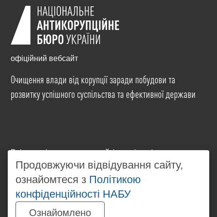
офіційний вебсайт
Очищення влади від корупції заради побудови та
розвитку успішного суспільства та ефективної держави
Всі матеріали на цьому сайті розміщені на умовах
ліцензії
Creative Commons Attribution-NonCommercial-
Продовжуючи відвідування сайту,
NoDerivatives 4.0 International
. Використання будь-
ознайомтеся з
Політикою
яких матеріалів, розміщених на сайті, дозволяється
конфіденційності НАБУ
за умови посилання на
www.nabu.gov.ua
в
незалежності від повного або часткового
Ознайомлено
використання матеріалів.