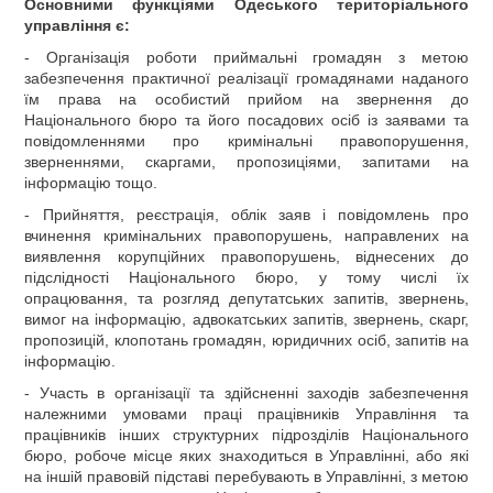
Основними функціями Одеського територіального
управління є:
- Організація роботи приймальні громадян з метою
забезпечення практичної реалізації громадянами наданого
їм права на особистий прийом на звернення до
Національного бюро та його посадових осіб із заявами та
повідомленнями про кримінальні правопорушення,
зверненнями, скаргами, пропозиціями, запитами на
інформацію тощо.
- Прийняття, реєстрація, облік заяв і повідомлень про
вчинення кримінальних правопорушень, направлених на
виявлення корупційних правопорушень, віднесених до
підслідності Національного бюро, у тому числі їх
опрацювання, та розгляд депутатських запитів, звернень,
вимог на інформацію, адвокатських запитів, звернень, скарг,
пропозицій, клопотань громадян, юридичних осіб, запитів на
інформацію.
- Участь в організації та здійсненні заходів забезпечення
належними умовами праці працівників Управління та
працівників інших структурних підрозділів Національного
бюро, робоче місце яких знаходиться в Управлінні, або які
на іншій правовій підставі перебувають в Управлінні, з метою