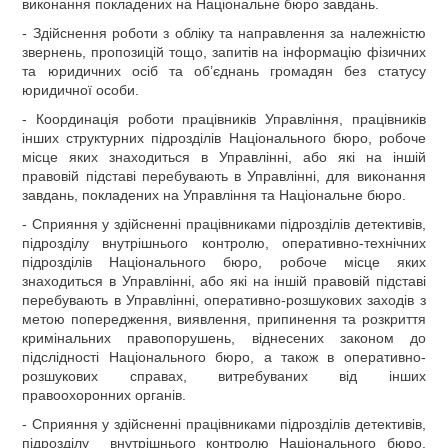
виконання покладених на Національне бюро завдань.
- Здійснення роботи з обліку та направлення за належністю
звернень, пропозицій тощо, запитів на інформацію фізичних
та юридичних осіб та об’єднань громадян без статусу
юридичної особи.
- Координація роботи працівників Управління, працівників
інших структурних підрозділів Національного бюро, робоче
місце яких знаходиться в Управлінні, або які на іншій
правовій підставі перебувають в Управлінні, для виконання
завдань, покладених на Управління та Національне бюро.
- Сприяння у здійсненні працівниками підрозділів детективів,
підрозділу внутрішнього контролю, оперативно-технічних
підрозділів Національного бюро, робоче місце яких
знаходиться в Управлінні, або які на іншій правовій підставі
перебувають в Управлінні, оперативно-розшукових заходів з
метою попередження, виявлення, припинення та розкриття
кримінальних правопорушень, віднесених законом до
підслідності Національного бюро, а також в оперативно-
розшукових справах, витребуваних від інших
правоохоронних органів.
- Сприяння у здійсненні працівниками підрозділів детективів,
підрозділу внутрішнього контролю Національного бюро,