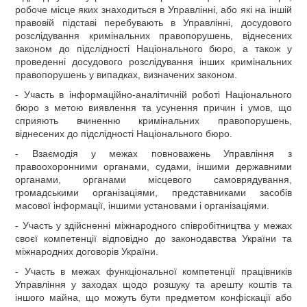
робоче місце яких знаходиться в Управлінні, або які на іншій
правовій підставі перебувають в Управлінні, досудового
розслідування кримінальних правопорушень, віднесених
законом до підслідності Національного бюро, а також у
проведенні досудового розслідування інших кримінальних
правопорушень у випадках, визначених законом.
- Участь в інформаційно-аналітичній роботі Національного
бюро з метою виявлення та усунення причин і умов, що
сприяють вчиненню кримінальних правопорушень,
віднесених до підслідності Національного бюро.
- Взаємодія у межах повноважень Управління з
правоохоронними органами, судами, іншими державними
органами, органами місцевого самоврядування,
громадськими організаціями, представниками засобів
масової інформації, іншими установами і організаціями.
- Участь у здійсненні міжнародного співробітництва у межах
своєї компетенції відповідно до законодавства України та
міжнародних договорів України.
- Участь в межах функціональної компетенції працівників
Управління у заходах щодо розшуку та арешту коштів та
іншого майна, що можуть бути предметом конфіскації або