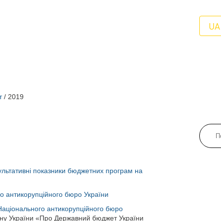
UA
т
/
2019
ультативні показники бюджетних програм на
о антикорупційного бюро України
 Національного антикорупційного бюро
ону України «Про Державний бюджет України