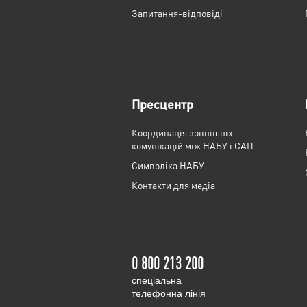
Запитання-відповіді
Пресцентр
Координація зовнішніх
комунікацій між НАБУ і САП
Cимволіка НАБУ
Контакти для медіа
0 800 213 200
cпеціальна
телефонна лінія