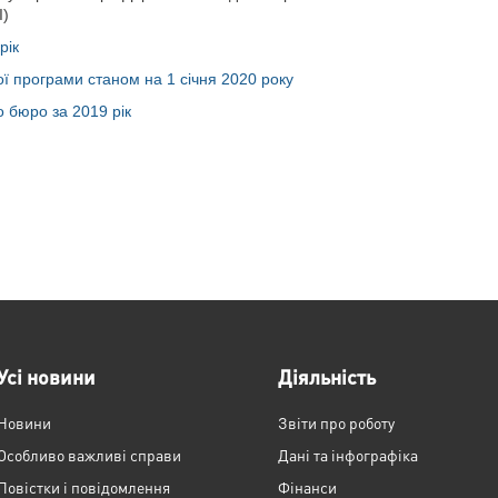
I)
рік
ї програми станом на 1 січня 2020 року
 бюро за 2019 рік
Усі новини
Діяльність
Новини
Звіти про роботу
Особливо важливі справи
Дані та інфографіка
Повістки і повідомлення
Фінанси