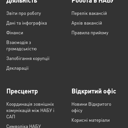
Звіти про роботу
Перелік вакансій
Дані та інфографіка
Архів вакансій
Фінанси
Правила прийому
Взаємодія з
громадськістю
Запобігання корупції
Декларації
Пресцентр
Відкритий офіс
Координація зовнішніх
Новини Відкритого
комунікацій між НАБУ і
офісу
САП
Корисні матеріали
Cимволіка НАБУ