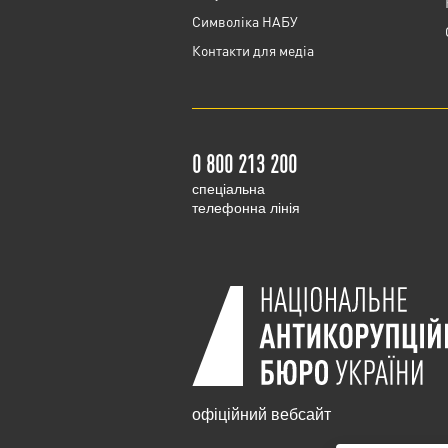
Cимволіка НАБУ
Контакти для медіа
0 800 213 200
cпеціальна
телефонна лінія
офіційний вебсайт