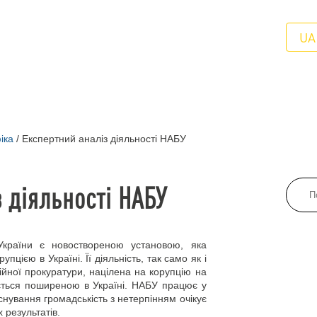
UA
іка
/
Експертний аналіз діяльності НАБУ
 діяльності НАБУ
України є новоствореною установою, яка
пцією в Україні. Її діяльність, так само як і
ційної прокуратури, націлена на корупцію на
ться поширеною в Україні. НАБУ працює у
снування громадськість з нетерпінням очікує
х результатів.