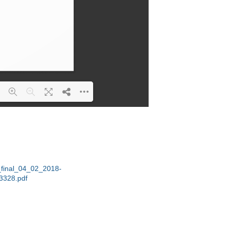
ng PDF 88% ...
final_04_02_2018-
3328.pdf