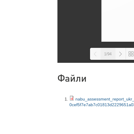
1/94
Loadi
Файли
nabu_assessment_report_ukr_
0cef5f7e7ab7c01813d2229651a0