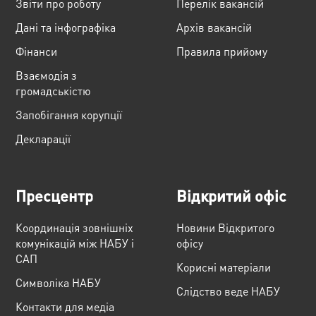
Звіти про роботу
Перелік вакансій
Дані та інфографіка
Архів вакансій
Фінанси
Правила прийому
Взаємодія з
громадськістю
Запобігання корупції
Декларації
Пресцентр
Відкритий офіс
Координація зовнішніх
Новини Відкритого
комунікацій між НАБУ і
офісу
САП
Корисні матеріали
Cимволіка НАБУ
Слідство веде НАБУ
Контакти для медіа