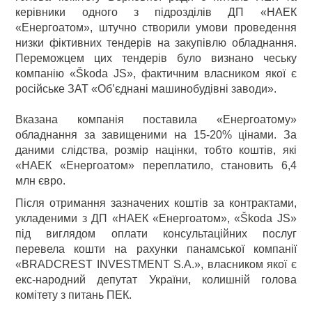
керівники одного з підрозділів ДП «НАЕК
«Енергоатом», штучно створили умови проведення
низки фіктивних тендерів на закупівлю обладнання.
Переможцем цих тендерів було визнано чеську
компанію «Škoda JS», фактичним власником якої є
російське ЗАТ «Об’єднані машинобудівні заводи».
Вказана компанія поставила «Енергоатому»
обладнання за завищеними на 15-20% цінами. За
даними слідства, розмір націнки, тобто коштів, які
«НАЕК «Енергоатом» переплатило, становить 6,4
млн євро.
Після отримання зазначених коштів за контрактами,
укладеними з ДП «НАЕК «Енергоатом», «Škoda JS»
під виглядом оплати консультаційних послуг
перевела кошти на рахунки панамської компанії
«BRADCREST INVESTMENT S.A.», власником якої є
екс-народний депутат України, колишній голова
комітету з питань ПЕК.