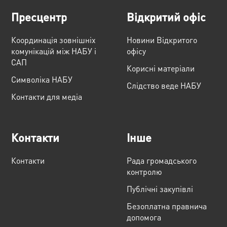
Пресцентр
Відкритий офіс
Координація зовнішніх
Новини Відкритого
комунікацій між НАБУ і
офісу
САП
Корисні матеріали
Cимволіка НАБУ
Слідство веде НАБУ
Контакти для медіа
Контакти
Інше
Контакти
Рада громадського
контролю
Публічні закупівлі
Безоплатна правнича
допомога