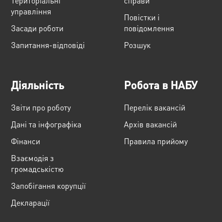
Територіальні
справи
управління
Повістки і
Засади роботи
повідомлення
Запитання-відповіді
Розшук
Діяльність
Робота в НАБУ
Звіти про роботу
Перелік вакансій
Дані та інфографіка
Архів вакансій
Фінанси
Правила прийому
Взаємодія з
громадськістю
Запобігання корупції
Декларації