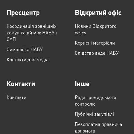
Пресцентр
Відкритий офіс
Координація зовнішніх
Новини Відкритого
комунікацій між НАБУ і
офісу
САП
Корисні матеріали
Cимволіка НАБУ
Слідство веде НАБУ
Контакти для медіа
Контакти
Інше
Контакти
Рада громадського
контролю
Публічні закупівлі
Безоплатна правнича
допомога