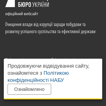
офіційний вебсайт
Очищення влади від корупції заради побудови та
розвитку успішного суспільства та ефективної держави
Всі матеріали на цьому сайті розміщені на умовах
ліцензії
Creative Commons Attribution-NonCommercial-
Продовжуючи відвідування сайту,
NoDerivatives 4.0 International
. Використання будь-
ознайомтеся з
Політикою
яких матеріалів, розміщених на сайті, дозволяється
конфіденційності НАБУ
за умови посилання на
www.nabu.gov.ua
в
незалежності від повного або часткового
Ознайомлено
використання матеріалів.