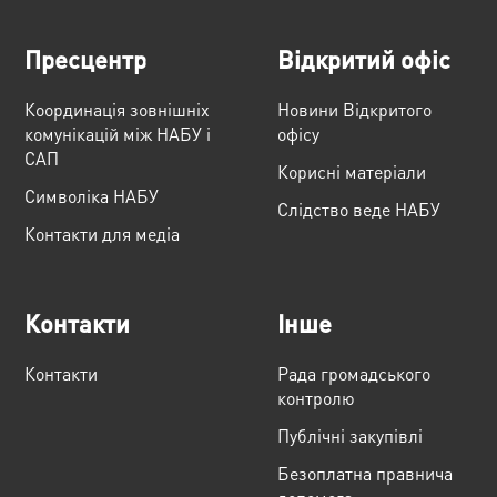
Пресцентр
Відкритий офіс
Координація зовнішніх
Новини Відкритого
комунікацій між НАБУ і
офісу
САП
Корисні матеріали
Cимволіка НАБУ
Слідство веде НАБУ
Контакти для медіа
Контакти
Інше
Контакти
Рада громадського
контролю
Публічні закупівлі
Безоплатна правнича