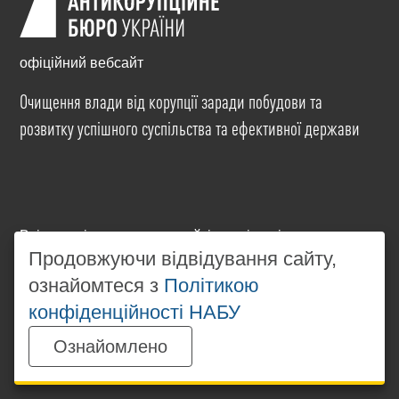
офіційний вебсайт
Очищення влади від корупції заради побудови та
розвитку успішного суспільства та ефективної держави
Всі матеріали на цьому сайті розміщені на умовах
ліцензії
Creative Commons Attribution-NonCommercial-
Продовжуючи відвідування сайту,
NoDerivatives 4.0 International
. Використання будь-
ознайомтеся з
Політикою
яких матеріалів, розміщених на сайті, дозволяється
конфіденційності НАБУ
за умови посилання на
www.nabu.gov.ua
в
незалежності від повного або часткового
Ознайомлено
використання матеріалів.