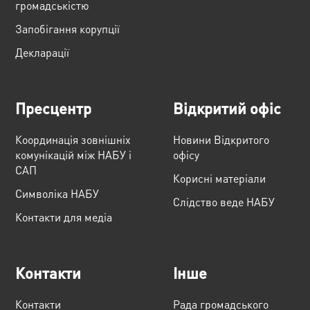
громадськістю
Запобігання корупції
Декларації
Пресцентр
Відкритий офіс
Координація зовнішніх
Новини Відкритого
комунікацій між НАБУ і
офісу
САП
Корисні матеріали
Cимволіка НАБУ
Слідство веде НАБУ
Контакти для медіа
Контакти
Інше
Контакти
Рада громадського