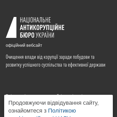
офіційний вебсайт
Очищення влади від корупції заради побудови та
розвитку успішного суспільства та ефективної держави
Всі матеріали на цьому сайті розміщені на умовах
ліцензії
Creative Commons Attribution-NonCommercial-
Продовжуючи відвідування сайту,
NoDerivatives 4.0 International
. Використання будь-
ознайомтеся з
Політикою
яких матеріалів, розміщених на сайті, дозволяється