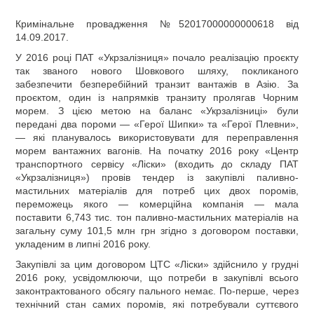
Кримінальне провадження №52017000000000618 від
14.09.2017.
У 2016 році ПАТ «Укрзалізниця» почало реалізацію проєкту
так званого нового Шовкового шляху, покликаного
забезпечити безперебійний транзит вантажів в Азію. За
проєктом, один із напрямків транзиту пролягав Чорним
морем. З цією метою на баланс «Укрзалізниці» були
передані два пороми — «Герої Шипки» та «Герої Плевни»,
— які планувалось використовувати для переправлення
морем вантажних вагонів. На початку 2016 року «Центр
транспортного сервісу «Ліски» (входить до складу ПАТ
«Укрзалізниця») провів тендер із закупівлі паливно-
мастильних матеріалів для потреб цих двох поромів,
переможець якого — комерційна компанія — мала
поставити 6,743 тис. тон паливно-мастильних матеріалів на
загальну суму 101,5 млн грн згідно з договором поставки,
укладеним в липні 2016 року.
Закупівлі за цим договором ЦТС «Ліски» здійснило у грудні
2016 року, усвідомлюючи, що потреби в закупівлі всього
законтрактованого обсягу пального немає. По-перше, через
технічний стан самих поромів, які потребували суттєвого