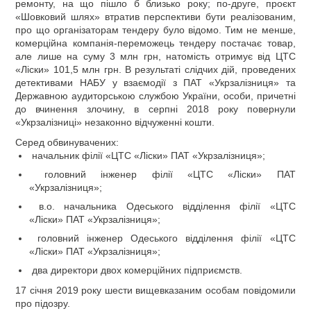
ремонту, на що пішло б близько року; по-друге, проєкт
«Шовковий шлях» втратив перспективи бути реалізованим,
про що організаторам тендеру було відомо. Тим не менше,
комерційна компанія-переможець тендеру постачає товар,
але лише на суму 3 млн грн, натомість отримує від ЦТС
«Ліски» 101,5 млн грн. В результаті слідчих дій, проведених
детективами НАБУ у взаємодії з ПАТ «Укрзалізниця» та
Державною аудиторською службою України, особи, причетні
до вчинення злочину, в серпні 2018 року повернули
«Укрзалізниці» незаконно відчуженні кошти.
Серед обвинувачених:
начальник філії «ЦТС «Ліски» ПАТ «Укрзалізниця»;
головний інженер філії «ЦТС «Ліски» ПАТ
«Укрзалізниця»;
в.о. начальника Одеського відділення філії «ЦТС
«Ліски» ПАТ «Укрзалізниця»;
головний інженер Одеського відділення філії «ЦТС
«Ліски» ПАТ «Укрзалізниця»;
два директори двох комерційних підприємств.
17 січня 2019 року шести вищевказаним особам повідомили
про підозру.