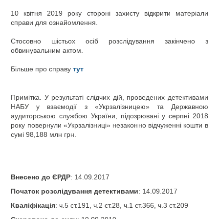
10 квітня 2019 року стороні захисту відкрити матеріали
справи для ознайомлення.
Стосовно шістьох осіб розслідування закінчено з
обвинувальним актом.
Більше про справу
тут
Примітка. У результаті слідчих дій, проведених детективами
НАБУ у взаємодії з «Укрзалізницею» та Державною
аудиторською службою України,
підозрювані
у серпні 2018
року повернули «Укрзалізниці» незаконно відчуженні кошти в
сумі 98,188 млн грн.
Внесено до ЄРДР
: 14.09.2017
Початок розслідування детективами
: 14.09.2017
Кваліфікація
: ч.5 ст.191, ч.2 ст.28, ч.1 ст.366, ч.3 ст.209