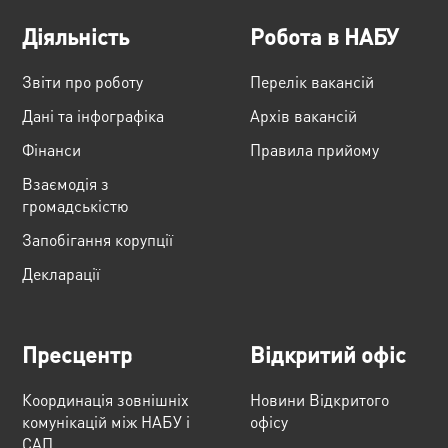
Діяльність
Робота в НАБУ
Звіти про роботу
Перелік вакансій
Дані та інфографіка
Архів вакансій
Фінанси
Правила прийому
Взаємодія з
громадськістю
Запобігання корупції
Декларації
Пресцентр
Відкритий офіс
Координація зовнішніх
Новини Відкритого
комунікацій між НАБУ і
офісу
САП