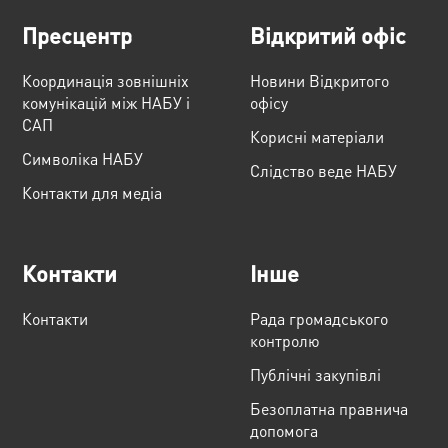
Пресцентр
Відкритий офіс
Координація зовнішніх
Новини Відкритого
комунікацій між НАБУ і
офісу
САП
Корисні матеріали
Cимволіка НАБУ
Слідство веде НАБУ
Контакти для медіа
Контакти
Інше
Контакти
Рада громадського
контролю
Публічні закупівлі
Безоплатна правнича
допомога