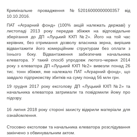
Кримінальне провадження №52016000000000357 від
10.10.2016.
ПАТ «Аграрний фонд» (100% акцій належать державі) у
листопаді 2013 року передав збіжжя на відповідальне
зберігання до ДП «Луцький КХП №2». Його на той час
керівник, без отримання дозволу власника зерна, вирішив
відвантажити його комерційним структурам без оплати з
їхнього боку. Відвантаження забезпечив начальника
елеватора. У такий спосіб упродовж лютого-червня 2014
року з елеватора ДП «Луцький КХП №2» вивезли понад 26
тис. тонн збіжжя, яке належало ПАТ «Аграрний фонд», що
завдало підприємству збитків на суму понад 56 млн грн.
19 грудня 2017 року ексголову ДП «Луцький КХП №2» та
начальника елеватора затримали та
повідомили йому про
підозру.
16 липня 2018 року стороні захисту відкрили матеріали для
ознайомлення.
Стосовно ексголови та начальника елеватора розслідування
закінчено з обвинувальним актом.