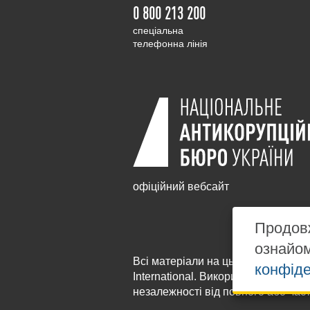
0 800 213 200
cпеціальна
телефонна лінія
офіційний вебсайт
Продовж
ознайо
Всі матеріали на цьому сайті розм
конфіде
International
. Використання будь-я
незалежності від повного або час