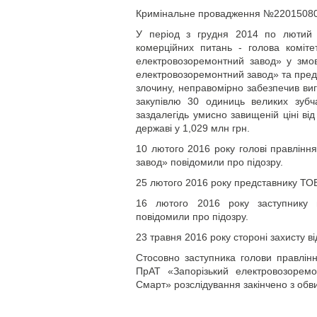
Кримінальне провадження №22015080
У період з грудня 2014 по лютий 
комерційних питань - голова коміте
електровозоремонтний завод» у змов
електровозоремонтний завод» та пред
злочину, неправомірно забезпечив ви
закупівлю 30 одиниць великих зубча
заздалегідь умисно завищеній ціні від
державі у 1,029 млн грн.
10 лютого 2016 року голові правлінн
завод» повідомили про підозру.
25 лютого 2016 року представнику ТО
16 лютого 2016 року заступнику 
повідомили про підозру.
23 травня 2016 року стороні захисту в
Стосовно заступника голови правлінн
ПрАТ «Запорізький електровозорем
Смарт» розслідування закінчено з об