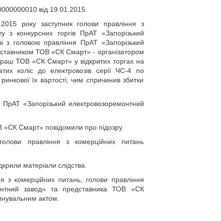
000000010 від 19.01.2015.
2015 року заступник голови правління з
ту з конкурсних торгів ПрАТ «Запорізький
і з головою правління ПрАТ «Запорізький
ставником ТОВ «СК Смарт» - організатором
граш ТОВ «СК Смарт» у відкритих торгах на
тих коліс до електровозів серії ЧС-4 по
 ринкової їх вартості, чим спричинив збитки
я ПрАТ «Запорізький електровозоремонтний
В «СК Смарт» повідомили про підозру.
голови правління з комерційних питань
ідкрили матеріали слідства.
я з комерційних питань, голови правління
онтний завод» та представника ТОВ «СК
винувальним актом.