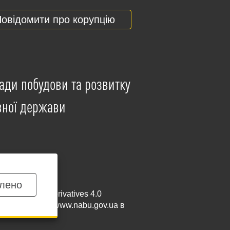
овідомити про корупцію
ади побудови та розвитку
вної держави
лено
mmercial-NoDerivatives 4.0
и посилання на
www.nabu.gov.ua
в