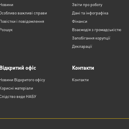
Новини
Звіти про роботу
Особливо важливі справи
Дані та інфографіка
Повістки і повідомлення
Фінанси
Розшук
Взаємодія з громадськістю
Запобігання корупції
Декларації
Відкритий офіс
Контакти
Новини Відкритого офісу
Контакти
Корисні матеріали
Слідство веде НАБУ