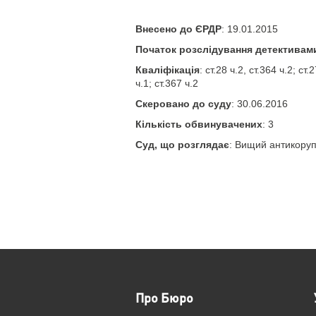
Внесено до ЄРДР
: 19.01.2015
Початок розслідування детективам
Кваліфікація
: ст.28 ч.2, ст.364 ч.2; ст.
ч.1; ст.367 ч.2
Скеровано до суду
: 30.06.2016
Кількість обвинувачених
: 3
Суд, що розглядає
: Вищий антикоруп
Про Бюро