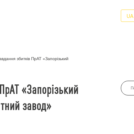
UA
вдання збитків ПрАТ «Запорізький
 ПрАТ «Запорізький
тний завод»