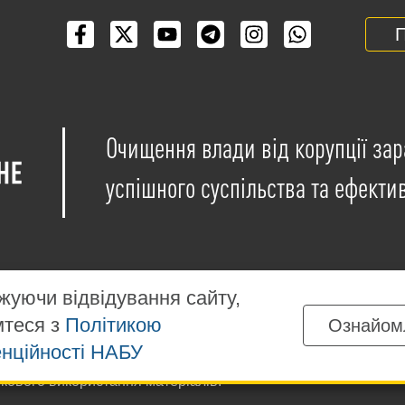
П
Очищення влади від корупції зар
успішного суспільства та ефекти
уючи відвідування сайту,
мтеся з
Політикою
Ознайом
іщені на умовах ліцензії
Creative Commons Attribution-NonCo
нційності НАБУ
ких матеріалів, розміщених на сайті, дозволяється за умов
ткового використання матеріалів.