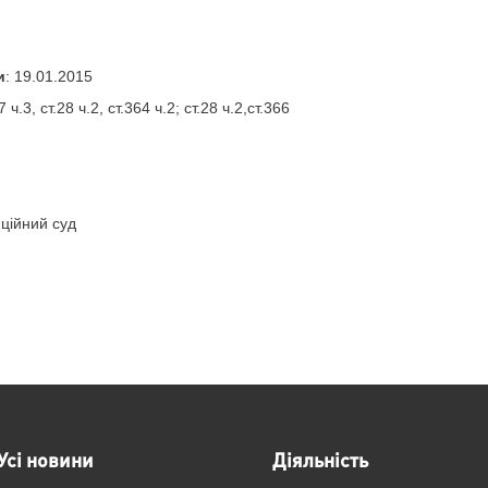
и
: 19.01.2015
27 ч.3, ст.28 ч.2, ст.364 ч.2; ст.28 ч.2,ст.366
ційний суд
Усі новини
Діяльність