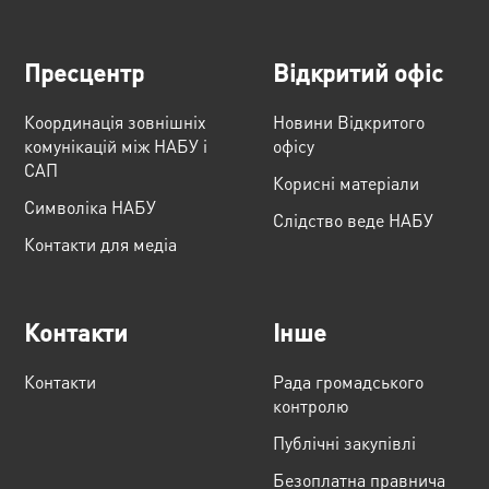
Пресцентр
Відкритий офіс
Координація зовнішніх
Новини Відкритого
комунікацій між НАБУ і
офісу
САП
Корисні матеріали
Cимволіка НАБУ
Слідство веде НАБУ
Контакти для медіа
Контакти
Інше
Контакти
Рада громадського
контролю
Публічні закупівлі
Безоплатна правнича