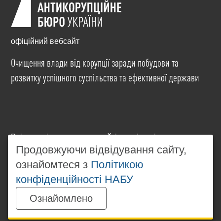
офіційний вебсайт
Очищення влади від корупції заради побудови та
розвитку успішного суспільства та ефективної держави
Всі матеріали на цьому сайті розміщені на умовах
ліцензії
Creative Commons Attribution-NonCommercial-
Продовжуючи відвідування сайту,
NoDerivatives 4.0 International
. Використання будь-
ознайомтеся з
Політикою
яких матеріалів, розміщених на сайті, дозволяється
конфіденційності НАБУ
за умови посилання на
www.nabu.gov.ua
в
незалежності від повного або часткового
Ознайомлено
використання матеріалів.