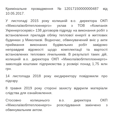
Кримінальне провадження №12017150000000487 від
10.05.2017.
У листопаді 2015 року колишній в.о. директора ОКП
«Миколаївоблтеплоенерго» уклав з ТОВ «Компанія
Укренергосервіс» 138 договорів підряду на виконання робіт з
встановлення приладів обліку теплової енергії в житлових
будинках у Миколаєві. Водночас, обвинувачений вніс у акти
приймання виконаних будівельних робіт завідомо
неправдиві відомості щодо комплектації та вартості
встановлених теплових лічильників. В результаті таких дій,
колишній в.о. директора ОКП «Миколаївоблтеплоенерго»
заволодів коштами підприємства у розмірі понад 1,75 млн
грн.
14 листопада 2018 року ексдиректору повідомили про
підозру.
8 травня 2019 року стороні захисту відкрили матеріали
слідства для ознайомлення.
Стосовно
колишнього в.о. директора ОКП
«Миколаївоблтеплоенерго»
розслідування закінчено з
обвинувальним актом.