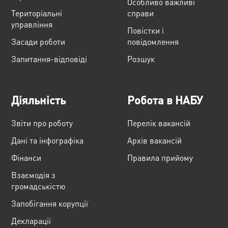
Особливо важливі
Територіальні
справи
управління
Повістки і
Засади роботи
повідомлення
Запитання-відповіді
Розшук
Діяльність
Робота в НАБУ
Звіти про роботу
Перелік вакансій
Дані та інфографіка
Архів вакансій
Фінанси
Правила прийому
Взаємодія з
громадськістю
Запобігання корупції
Декларації