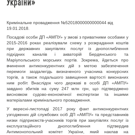
України»
Кримінальне провадження №52018000000000044 від
19.01.2018.
Посадові особи ДП «АМПУ» у змові з приватними особами у
2015-2016 роках реалізували схему з розкрадання коштів
при державних закупівлях послуг із днопоглиблення
підхідних каналів і акваторій Бердянського та
Маріупольського морських портів. Зокрема, йдеться про
вчинення антиконкурентних дій з метою забезпечення
перемоги заздалегідь визначеного учасника конкурсних
торгів, а також подальшого завищення вартості виконаних
ним робіт. Внаслідок чого державі в особі ДП «АМПУ»
завдано збитків на суму 247 млн грн, що підтверджено
висновком судово-економічної експертизи та іншими
матеріалами кримінального провадження.
У вересні-листопаді 2017 року факт антиконкурентних
узгоджених дій службових осіб ДП «АМПУ» та представників
низки підприємств-учасників торгів при закупівлях послуг із
експлуатаційного днопоглиблення підтвердив
Антимонопольний комітет України, який наклав на