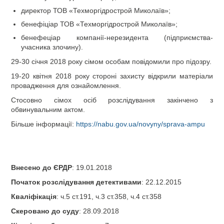
директор ТОВ «Техморгідрострой Миколаїв»;
бенефіціар ТОВ «Техморгідрострой Миколаїв»;
бенефеціар компанії-нерезидента (підприємства-
учасника злочину).
29-30 січня 2018 року сімом особам повідомили про підозру.
19-20 квітня 2018 року стороні захисту відкрили матеріали
провадження для ознайомлення.
Стосовно сімох осіб розслідування закінчено з
обвинувальним актом.
Більше інформації:
https://nabu.gov.ua/novyny/sprava-ampu
Внесено до ЄРДР
: 19.01.2018
Початок розслідування детективами
: 22.12.2015
Кваліфікація
: ч.5 ст.191, ч.3 ст.358, ч.4 ст.358
Скеровано до суду
: 28.09.2018