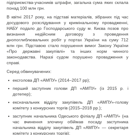
підприємства-учасників штрафи, загальна сума яких склала
понад 100 млн грн.
В квітні 2017 року, на підставі матеріалів, зібраних під час
досудового розслідування у кримінальному провадженні,
НАБУ подало до Господарського суду м. Києва позов про
визнання недійсним договору з проведення
днопоглиблювальних робіт у портах України на суму 712
млн грн. Підставою стало порушення вимог Закону України
«Про державні закупівлі» та інших норм чинного
законодавства. Наразі судом порушено провадження у
справі.
Серед обвинувачених:
ексголова ДП «АМПУ» (2014–2017 рр);
перший заступник голови ДП «АМПУ» (із 2015 р. і
дотепер);
ексначальник відділу закупівель ДП «АМПУ»-голову
комітету з конкурсних торгів (2015–2018 рр.);
заступник начальника Одеського філіалу ДП «АМПУ» (на
час вчинення злочину обіймав посаду заступника
начальника відділу закупівель ДП «АМПУ» — секретаря
комітету з конкурсних торгів);