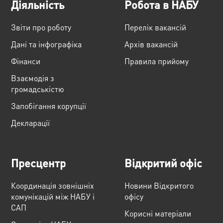
Діяльність
Робота в НАБУ
Звіти про роботу
Перелік вакансій
Дані та інфографіка
Архів вакансій
Фінанси
Правила прийому
Взаємодія з
громадськістю
Запобігання корупції
Декларації
Пресцентр
Відкритий офіс
Координація зовнішніх
Новини Відкритого
комунікацій між НАБУ і
офісу
САП
Корисні матеріали