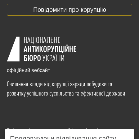
Повідомити про корупцію
офіційний вебсайт
Очищення влади від корупції заради побудови та
розвитку успішного суспільства та ефективної держави
Всі матеріали на цьому сайті розміщені на умовах
ліцензії
Creative Commons Attribution-NonCommercial-
Продовжуючи відвідування сайту,