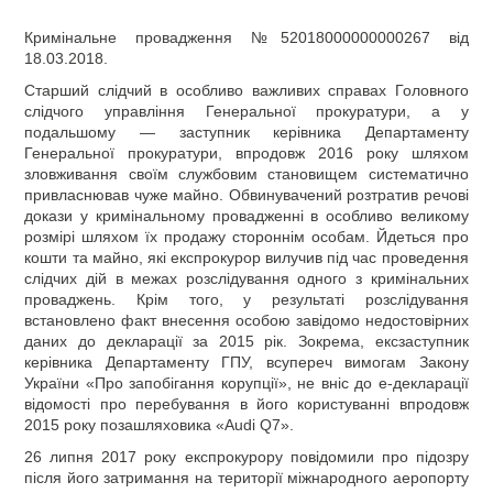
Кримінальне провадження №52018000000000267 від
18.03.2018.
Старший слідчий в особливо важливих справах Головного
слідчого управління Генеральної прокуратури, а у
подальшому — заступник керівника Департаменту
Генеральної прокуратури, впродовж 2016 року шляхом
зловживання своїм службовим становищем систематично
привласнював чуже майно. Обвинувачений розтратив речові
докази у кримінальному провадженні в особливо великому
розмірі шляхом їх продажу стороннім особам. Йдеться про
кошти та майно, які експрокурор вилучив під час проведення
слідчих дій в межах розслідування одного з кримінальних
проваджень. Крім того, у результаті розслідування
встановлено факт внесення особою завідомо недостовірних
даних до декларації за 2015 рік. Зокрема, ексзаступник
керівника Департаменту ГПУ, всупереч вимогам Закону
України «Про запобігання корупції», не вніс до е-декларації
відомості про перебування в його користуванні впродовж
2015 року позашляховика «Audi Q7».
26 липня 2017 року експрокурору повідомили про підозру
після його затримання на території міжнародного аеропорту