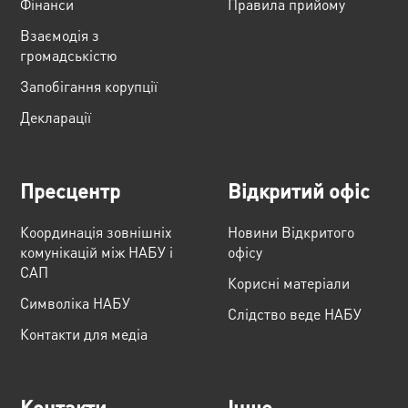
Фінанси
Правила прийому
Взаємодія з
громадськістю
Запобігання корупції
Декларації
Пресцентр
Відкритий офіс
Координація зовнішніх
Новини Відкритого
комунікацій між НАБУ і
офісу
САП
Корисні матеріали
Cимволіка НАБУ
Слідство веде НАБУ
Контакти для медіа
Контакти
Інше