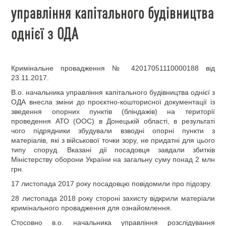
управління капітального будівництва
однієї з ОДА
Кримінальне провадження № 42017051110000188 від
23.11.2017.
В.о. начальника управління капітального будівництва однієї з
ОДА внесла зміни до проєктно-кошторисної документації із
зведення опорних пунктів (бліндажів) на території
проведення АТО (ООС) в Донецькій області, в результаті
чого підрядники збудували взводні опорні пункти з
матеріалів, які з військової точки зору, не придатні для цього
типу споруд. Вказані дії посадовця завдали збитків
Міністерству оборони України на загальну суму понад 2 млн
грн.
17 листопада 2017 року посадовцю повідомили про підозру.
28 листопада 2018 року стороні захисту відкрили матеріали
кримінального провадження для ознайомлення.
Стосовно в.о. начальника управління розслідування