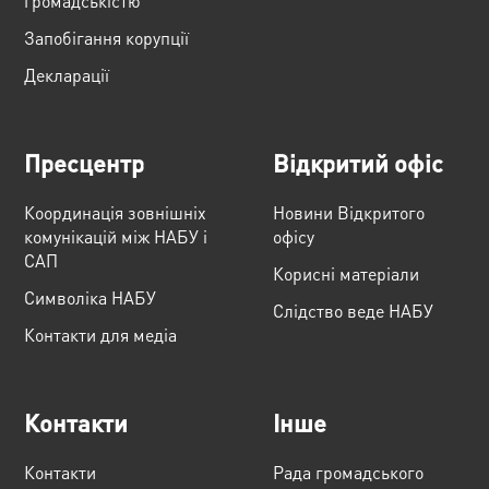
громадськістю
Запобігання корупції
Декларації
Пресцентр
Відкритий офіс
Координація зовнішніх
Новини Відкритого
комунікацій між НАБУ і
офісу
САП
Корисні матеріали
Cимволіка НАБУ
Слідство веде НАБУ
Контакти для медіа
Контакти
Інше
Контакти
Рада громадського