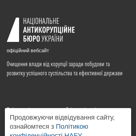
офіційний вебсайт
Очищення влади від корупції заради побудови та
розвитку успішного суспільства та ефективної держави
Всі матеріали на цьому сайті розміщені на умовах
ліцензії
Creative Commons Attribution-NonCommercial-
Продовжуючи відвідування сайту,
NoDerivatives 4.0 International
. Використання будь-
ознайомтеся з
Політикою
яких матеріалів, розміщених на сайті, дозволяється
конфіденційності НАБУ