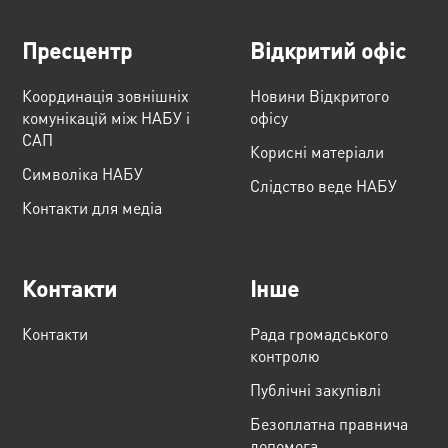
Пресцентр
Відкритий офіс
Координація зовнішніх
Новини Відкритого
комунікацій між НАБУ і
офісу
САП
Корисні матеріали
Cимволіка НАБУ
Слідство веде НАБУ
Контакти для медіа
Контакти
Інше
Контакти
Рада громадського
контролю
Публічні закупівлі
Безоплатна правнича
допомога