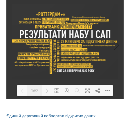
1/62
Loading PDF 15% ...
Єдиний державний вебпортал відкритих даних