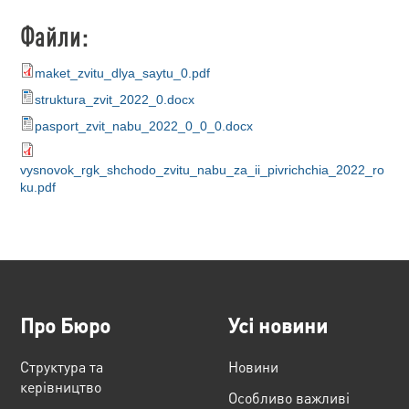
Файли:
maket_zvitu_dlya_saytu_0.pdf
struktura_zvit_2022_0.docx
pasport_zvit_nabu_2022_0_0_0.docx
vysnovok_rgk_shchodo_zvitu_nabu_za_ii_pivrichchia_2022_ro
ku.pdf
Про Бюро
Усі новини
Структура та
Новини
керівництво
Особливо важливі