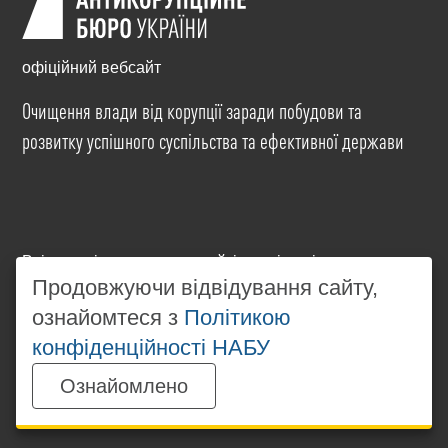
офіційний вебсайт
Очищення влади від корупції заради побудови та
розвитку успішного суспільства та ефективної держави
Всі матеріали на цьому сайті розміщені на умовах
ліцензії
Creative Commons Attribution-NonCommercial-
Продовжуючи відвідування сайту,
NoDerivatives 4.0 International
. Використання будь-
ознайомтеся з
Політикою
яких матеріалів, розміщених на сайті, дозволяється
конфіденційності НАБУ
за умови посилання на
www.nabu.gov.ua
в
незалежності від повного або часткового
Ознайомлено
використання матеріалів.