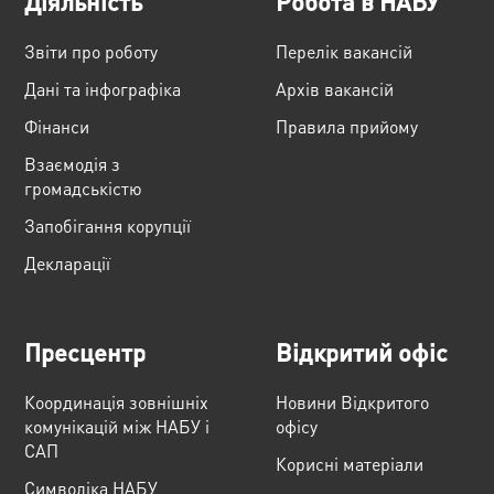
Діяльність
Робота в НАБУ
Звіти про роботу
Перелік вакансій
Дані та інфографіка
Архів вакансій
Фінанси
Правила прийому
Взаємодія з
громадськістю
Запобігання корупції
Декларації
Пресцентр
Відкритий офіс
Координація зовнішніх
Новини Відкритого
комунікацій між НАБУ і
офісу
САП
Корисні матеріали
Cимволіка НАБУ