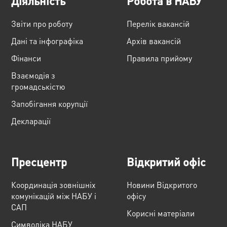
Діяльність
Робота в НАБУ
Звіти про роботу
Перелік вакансій
Дані та інфографіка
Архів вакансій
Фінанси
Правила прийому
Взаємодія з
громадськістю
Запобігання корупції
Декларації
Пресцентр
Відкритий офіс
Координація зовнішніх
Новини Відкритого
комунікацій між НАБУ і
офісу
САП
Корисні матеріали
Cимволіка НАБУ