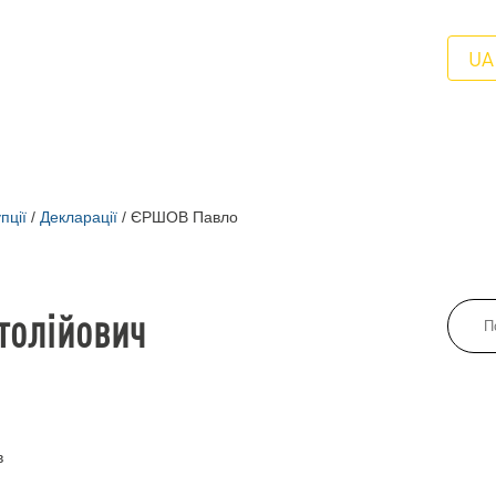
UA
пції
/
Декларації
/
ЄРШОВ Павло
толійович
в