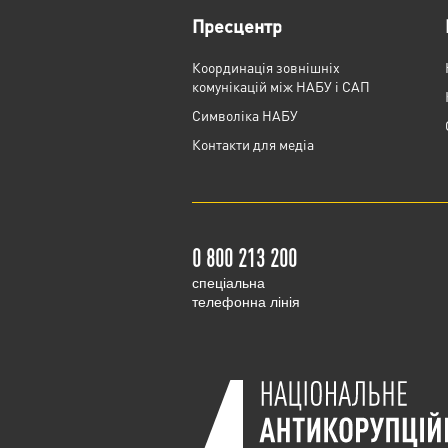
Пресцентр
Координація зовнішніх
комунікацій між НАБУ і САП
Cимволіка НАБУ
Контакти для медіа
0 800 213 200
cпеціальна
телефонна лінія