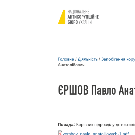
Головна
/
Діяльність
/
Запобігання кору
Анатолійович
ЄРШОВ Павло Ана
Посада:
Керівник підрозділу детективі
yershov_pavlo_anatoliiovych-1.pdf