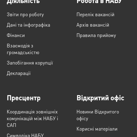
Діяльність
Робота в НАБУ
Звіти про роботу
Перелік вакансій
Дані та інфографіка
Архів вакансій
Фінанси
Правила прийому
Взаємодія з
громадськістю
Запобігання корупції
Декларації
Пресцентр
Відкритий офіс
Координація зовнішніх
Новини Відкритого
комунікацій між НАБУ і
офісу
САП
Корисні матеріали
Cимволіка НАБУ