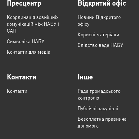
Пресцентр
Відкритий офіс
Координація зовнішніх
Новини Відкритого
комунікацій між НАБУ і
офісу
САП
Корисні матеріали
Cимволіка НАБУ
Слідство веде НАБУ
Контакти для медіа
Контакти
Інше
Контакти
Рада громадського
контролю
Публічні закупівлі
Безоплатна правнича
допомога