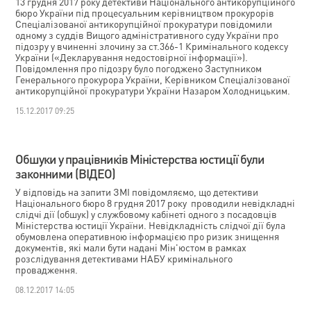
13 грудня 2017 року детективи Національного антикорупційного
бюро України під процесуальним керівництвом прокурорів
Спеціалізованої антикорупційної прокуратури повідомили
одному з суддів Вищого адміністративного суду України про
підозру у вчиненні злочину за ст.366-1 Кримінального кодексу
України («Декларування недостовірної інформації»).
Повідомлення про підозру було погоджено Заступником
Генерального прокурора України, Керівником Спеціалізованої
антикорупційної прокуратури України Назаром Холодницьким.
15.12.2017 09:25
Обшуки у працівників Міністерства юстиції були
законними (ВІДЕО)
У відповідь на запити ЗМІ повідомляємо, що детективи
Національного бюро 8 грудня 2017 року проводили невідкладні
слідчі дії (обшук) у службовому кабінеті одного з посадовців
Міністерства юстиції України. Невідкладність слідчої дії була
обумовлена оперативною інформацією про ризик знищення
документів, які мали бути надані Мін'юстом в рамках
розслідування детективами НАБУ кримінального
провадження.
08.12.2017 14:05