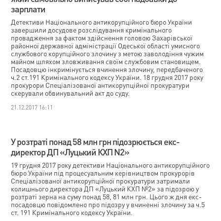
зарплати
Детективи Національного антикорупційного бюро України
завершили досудове розслідування кримінального
провадження за фактом здійснення головою Захарівської
районної державної адміністрації Одеської області умисного
службового корупційного злочину з метою заволодіння чужим
майном шляхом зловживання своїм службовим становищем.
Посадовцю інкримінується вчинення злочину, передбаченого
ч.2 ст.191 Кримінального кодексу України. 18 грудня 2017 року
прокурори Спеціалізованої антикорупційної прокуратури
скерували обвинувальний акт до суду.
21.12.2017 16:11
У розтраті понад 58 млн грн підозрюється екс-
директор ДП «Луцький КХП N2»
19 грудня 2017 року детективи Національного антикорупційного
бюро України під процесуальним керівництвом прокурорів
Спеціалізованої антикорупційної прокуратури затримали
колишнього директора ДП «Луцький КХП №2» за підозрою у
розтраті зерна на суму понад 58, 81 млн грн. Цього ж дня екс-
посадовцю повідомлено про підозру у вчиненні злочину за ч.5
ст. 191 Кримінального кодексу України.