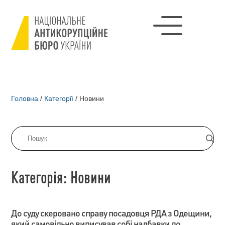
Головна
/
Категорії
/
Новини
Категорія: Новини
До суду скеровано справу посадовця РДА з Одещини,
який самовільно виписував собі надбавки до