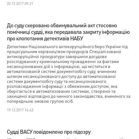
20.12.2017 09:21
До суду скеровано обвинувальний акт стосовно
помічниці судді, яка передавала закриту інформацію
про клопотання детективів НАБУ
Детективи Національного антикорупційного бюро України під
процесуальним керівництвом прокурорів Спеціалізованої
антикорупційної прокуратури завершили досудове
розслідування у кримінальному провадженні за фактами
несанкціонованих дій з інформацією, що міститься в
автоматизованій системі документообігу суду, вчинених
шляхом несанкціонованого доступу до автоматизованої
системи документообігу суду та несанкціонованого
розповсюдження інформації з обмеженим доступом, яка
зберігається в автоматизованих системах, створеної та
захищеної відповідно до чинного законодавства, вчиненого за
попередньою змовою групою осіб.
19.12.2017 14:43
Судді ВАСУ повідомлено про підозру