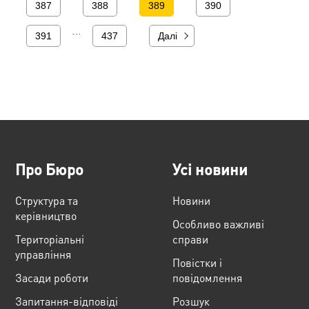
387
388
389
390
…
391
437
Далі
Про Бюро
Усі новини
Структура та
Новини
керівництво
Особливо важливі
Територіальні
справи
управління
Повістки і
Засади роботи
повідомлення
Запитання-відповіді
Розшук