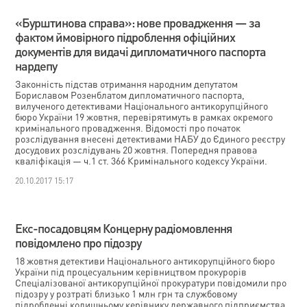
«Бурштинова справа»: нове провадження — за
фактом ймовірного підроблення офіційних
документів для видачі дипломатичного паспорта
нардепу
Законність підстав отримання народним депутатом
Бориславом Розенблатом дипломатичного паспорта,
вилученого детективами Національного антикорупційного
бюро України 19 жовтня, перевірятимуть в рамках окремого
кримінального провадження. Відомості про початок
розслідування внесені детективами НАБУ до Єдиного реєстру
досудових розслідувань 20 жовтня. Попередня правова
кваліфікація — ч.1 ст. 366 Кримінального кодексу України.
20.10.2017 15:17
Екс-посадовцям Концерну радіомовлення
повідомлено про підозру
18 жовтня детективи Національного антикорупційного бюро
України під процесуальним керівництвом прокурорів
Спеціалізованої антикорупційної прокуратури повідомили про
підозру у розтраті близько 1 млн грн та службовому
підробленні колишньому керівнику державного підприємства