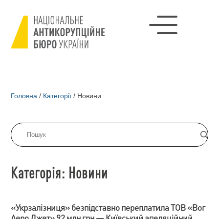
Головна
/
Категорії
/
Новини
Категорія: Новини
«Укрзалізниця» безпідставно переплатила ТОВ «Вог
Аеро Джет» 92 млн грн — Київський апеляційний