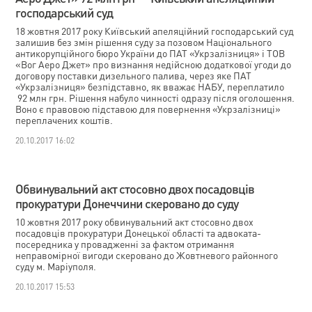
господарський суд
18 жовтня 2017 року Київський апеляційний господарський суд
залишив без змін рішення суду за позовом Національного
антикорупційного бюро України до ПАТ «Укрзалізниця» і ТОВ
«Вог Аеро Джет» про визнання недійсною додаткової угоди до
договору поставки дизельного палива, через яке ПАТ
«Укрзалізниця» безпідставно, як вважає НАБУ, переплатило
92 млн грн. Рішення набуло чинності одразу після оголошення.
Воно є правовою підставою для повернення «Укрзалізниці»
переплачених коштів.
20.10.2017 16:02
Обвинувальний акт стосовно двох посадовців
прокуратури Донеччини скеровано до суду
10 жовтня 2017 року обвинувальний акт стосовно двох
посадовців прокуратури Донецької області та адвоката-
посередника у провадженні за фактом отримання
неправомірної вигоди скеровано до Жовтневого районного
суду м. Маріуполя.
20.10.2017 15:53