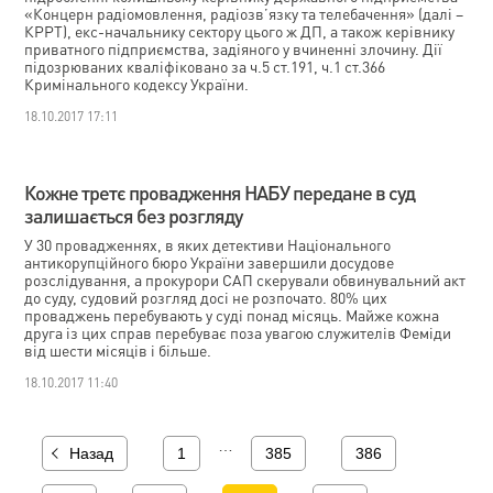
«Концерн радіомовлення, радіозв’язку та телебачення» (далі –
КРРТ), екс-начальнику сектору цього ж ДП, а також керівнику
приватного підприємства, задіяного у вчиненні злочину. Дії
підозрюваних кваліфіковано за ч.5 ст.191, ч.1 ст.366
Кримінального кодексу України.
18.10.2017 17:11
Кожне третє провадження НАБУ передане в суд
залишається без розгляду
У 30 провадженнях, в яких детективи Національного
антикорупційного бюро України завершили досудове
розслідування, а прокурори САП скерували обвинувальний акт
до суду, судовий розгляд досі не розпочато. 80% цих
проваджень перебувають у суді понад місяць. Майже кожна
друга із цих справ перебуває поза увагою служителів Феміди
від шести місяців і більше.
18.10.2017 11:40
…
Назад
1
385
386