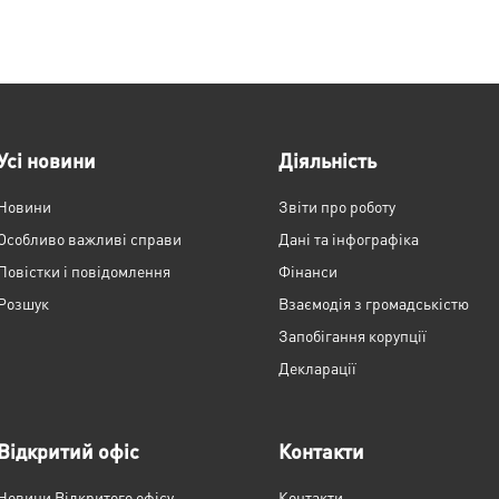
Усі новини
Діяльність
Новини
Звіти про роботу
Особливо важливі справи
Дані та інфографіка
Повістки і повідомлення
Фінанси
Розшук
Взаємодія з громадськістю
Запобігання корупції
Декларації
Відкритий офіс
Контакти
Новини Відкритого офісу
Контакти