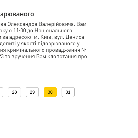
озрюваного
ва Олександра Валерійовича. Вам
оку о 11:00 до Національного
за адресою: м. Київ, вул. Дениса
 допиті у якості підозрюваного у
ння кримінального провадження №
023 та вручення Вам клопотання про
28
29
30
31