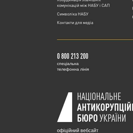
комунікацій між НАБУ і САП
Cимволіка НАБУ
Контакти для медіа
0 800 213 200
cпеціальна
телефонна лінія
офіційний вебсайт