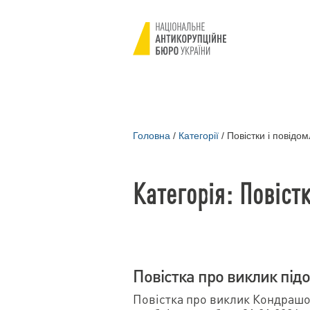
Головна
/
Категорії
/
Повістки і повідо
Категорія: Повіст
Повістка про виклик під
Повістка про виклик Кондраш