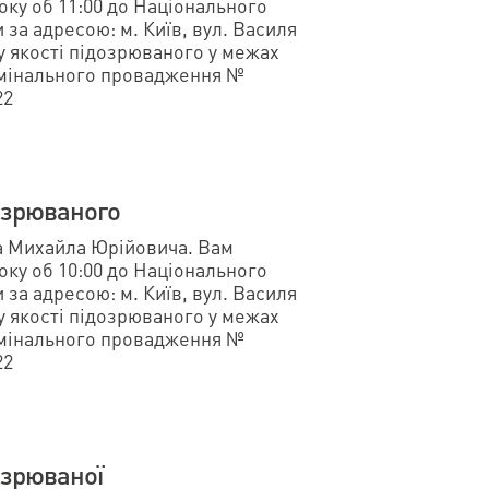
оку об 11:00 до Національного
за адресою: м. Київ, вул. Василя
 у якості підозрюваного у межах
имінального провадження №
22
озрюваного
а Михайла Юрійовича. Вам
оку об 10:00 до Національного
за адресою: м. Київ, вул. Василя
 у якості підозрюваного у межах
имінального провадження №
22
озрюваної