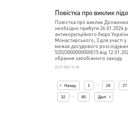
Повістка про виклик під
Повістка про виклик Долженко
необхідно прибути 26.01.2024 р
антикорупційного бюро України 
Монастирського, 3 для участі у
межах досудового розслідува
52023000000000015 від 12.01.2
обрання запобіжного заходу.
22.01.2024 16:50
…
Назад
1
26
27
…
32
85
Далі