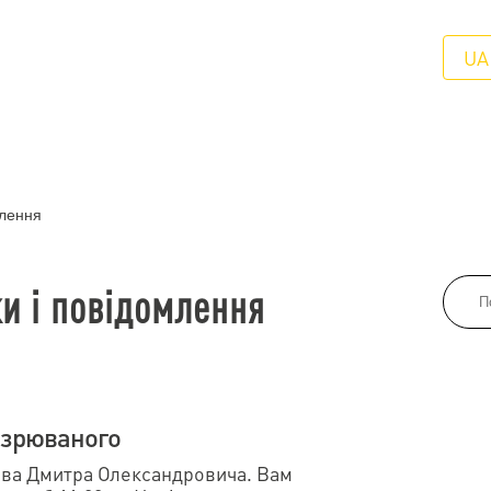
UA
млення
ки і повідомлення
озрюваного
ова Дмитра Олександровича. Вам