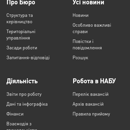
Про Бюро
Усі новини
Структура та
Новини
керівництво
Особливо важливі
Територіальні
справи
управління
Повістки і
Засади роботи
повідомлення
Запитання-відповіді
Розшук
Діяльність
Робота в НАБУ
Звіти про роботу
Перелік вакансій
Дані та інфографіка
Архів вакансій
Фінанси
Правила прийому
Взаємодія з
громадськістю