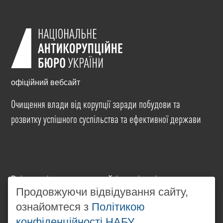
офіційний вебсайт
Очищення влади від корупції заради побудови та
розвитку успішного суспільства та ефективної держави
Всі матеріали на цьому сайті розміщені на умовах
ліцензії
Creative Commons Attribution-NonCommercial-
Продовжуючи відвідування сайту,
NoDerivatives 4.0 International
. Використання будь-
ознайомтеся з
Політикою
яких матеріалів, розміщених на сайті, дозволяється
конфіденційності НАБУ
за умови посилання на
www.nabu.gov.ua
в