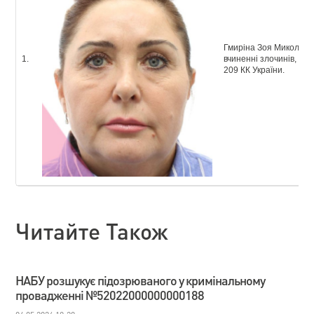
Гмиріна Зоя Миколаївна
1.
вчиненні злочинів, перед
209 КК України.
Читайте Також
НАБУ розшукує підозрюваного у кримінальному
провадженні №52022000000000188