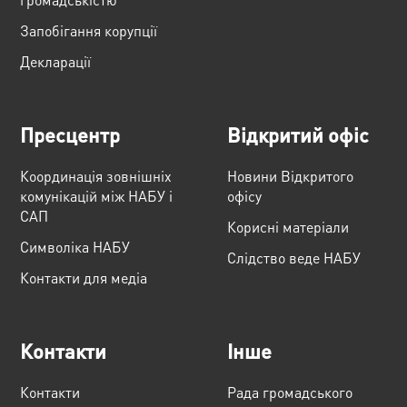
Запобігання корупції
Декларації
Пресцентр
Відкритий офіс
Координація зовнішніх
Новини Відкритого
комунікацій між НАБУ і
офісу
САП
Корисні матеріали
Cимволіка НАБУ
Слідство веде НАБУ
Контакти для медіа
Контакти
Інше
Контакти
Рада громадського