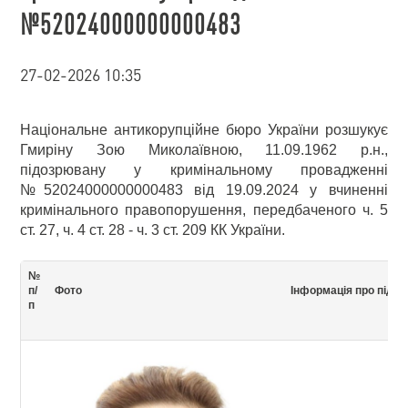
№52024000000000483
27-02-2026 10:35
Національне антикорупційне бюро України розшукує
Гмиріну Зою Миколаївною, 11.09.1962 р.н.,
підозрювану у кримінальному провадженні
№52024000000000483 від 19.09.2024 у вчиненні
кримінального правопорушення, передбаченого ч. 5
ст. 27, ч. 4 ст. 28 - ч. 3 ст. 209 КК України.
№
п/
Фото
Інформація про підо
п