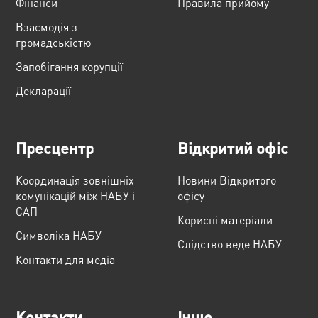
Фінанси
Правила прийому
Взаємодія з
громадськістю
Запобігання корупції
Декларації
Пресцентр
Відкритий офіс
Координація зовнішніх
Новини Відкритого
комунікацій між НАБУ і
офісу
САП
Корисні матеріали
Cимволіка НАБУ
Слідство веде НАБУ
Контакти для медіа
Контакти
Інше