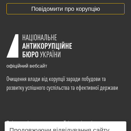
Повідомити про корупцію
офіційний вебсайт
Очищення влади від корупції заради побудови та
розвитку успішного суспільства та ефективної держави
Всі матеріали на цьому сайті розміщені на умовах
ліцензії
Creative Commons Attribution-NonCommercial-
Продовжуючи відвідування сайту,