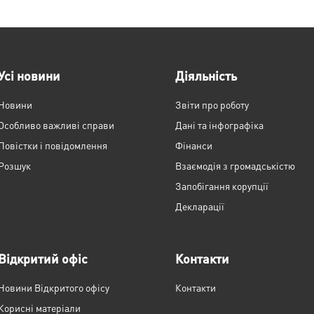
Усі новини
Діяльність
Новини
Звіти про роботу
Особливо важливі справи
Дані та інфографіка
Повістки і повідомлення
Фінанси
Розшук
Взаємодія з громадськістю
Запобігання корупції
Декларації
Відкритий офіс
Контакти
Новини Відкритого офісу
Контакти
Корисні матеріали