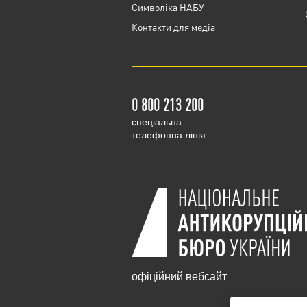
Cимволіка НАБУ
Контакти для медіа
0 800 213 200
cпеціальна
телефонна лінія
офіційний вебсайт