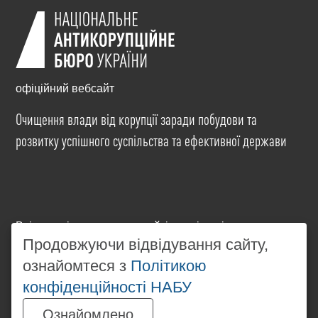
офіційний вебсайт
Очищення влади від корупції заради побудови та
розвитку успішного суспільства та ефективної держави
Всі матеріали на цьому сайті розміщені на умовах
ліцензії
Creative Commons Attribution-NonCommercial-
Продовжуючи відвідування сайту,
NoDerivatives 4.0 International
. Використання будь-
ознайомтеся з
Політикою
яких матеріалів, розміщених на сайті, дозволяється
конфіденційності НАБУ
за умови посилання на
www.nabu.gov.ua
в
незалежності від повного або часткового
Ознайомлено