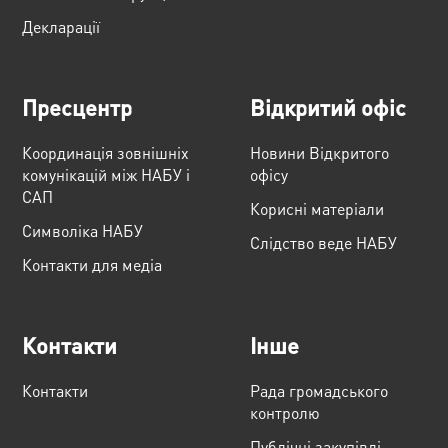
Декларації
Пресцентр
Відкритий офіс
Координація зовнішніх
Новини Відкритого
комунікацій між НАБУ і
офісу
САП
Корисні матеріали
Cимволіка НАБУ
Слідство веде НАБУ
Контакти для медіа
Контакти
Інше
Контакти
Рада громадського
контролю
Публічні закупівлі