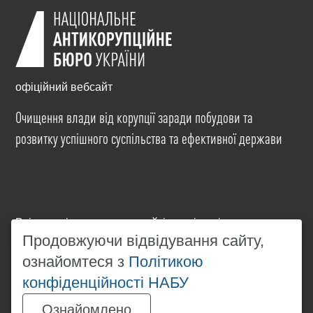
офіційний вебсайт
Очищення влади від корупції заради побудови та
розвитку успішного суспільства та ефективної держави
Всі матеріали на цьому сайті розміщені на умовах
ліцензії
Creative Commons Attribution-NonCommercial-
Продовжуючи відвідування сайту,
NoDerivatives 4.0 International
. Використання будь-
ознайомтеся з
Політикою
яких матеріалів, розміщених на сайті, дозволяється
конфіденційності НАБУ
за умови посилання на
www.nabu.gov.ua
в
незалежності від повного або часткового
Ознайомлено