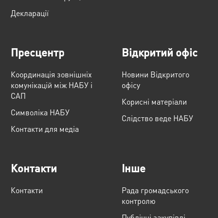
Декларації
Пресцентр
Відкритий офіс
Координація зовнішніх
Новини Відкритого
комунікацій між НАБУ і
офісу
САП
Корисні матеріали
Cимволіка НАБУ
Слідство веде НАБУ
Контакти для медіа
Контакти
Інше
Контакти
Рада громадського
контролю
Публічні закупівлі