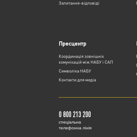
Запитання-відповіді
Пресцентр
Координація зовнішніх
комунікацій між НАБУ і САП
Cимволіка НАБУ
Контакти для медіа
0 800 213 200
cпеціальна
телефонна лінія