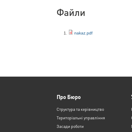
Файли
nakaz.pdf
Про Бюро
Структура та керівництво
Територіальні управління
Засади роботи