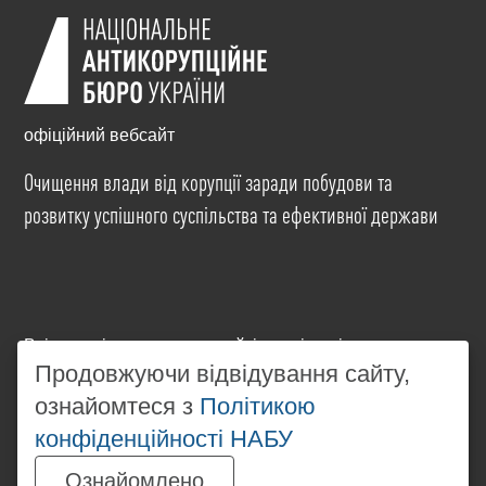
офіційний вебсайт
Очищення влади від корупції заради побудови та
розвитку успішного суспільства та ефективної держави
Всі матеріали на цьому сайті розміщені на умовах
ліцензії
Creative Commons Attribution-NonCommercial-
Продовжуючи відвідування сайту,
NoDerivatives 4.0 International
. Використання будь-
ознайомтеся з
Політикою
яких матеріалів, розміщених на сайті, дозволяється
конфіденційності НАБУ
за умови посилання на
www.nabu.gov.ua
в
незалежності від повного або часткового
Ознайомлено