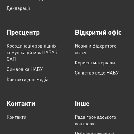
Декларації
Пресцентр
Відкритий офіс
Координація зовнішніх
Новини Відкритого
комунікацій між НАБУ і
офісу
САП
Корисні матеріали
Cимволіка НАБУ
Слідство веде НАБУ
Контакти для медіа
Контакти
Інше
Контакти
Рада громадського
контролю
Публічні закупівлі