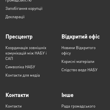
Запобігання корупції
Декларації
Пресцентр
Відкритий офіс
Координація зовнішніх
Новини Відкритого
комунікацій між НАБУ і
офісу
САП
Корисні матеріали
Cимволіка НАБУ
Слідство веде НАБУ
Контакти для медіа
Контакти
Інше
Контакти
Рада громадського