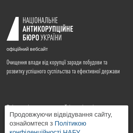
офіційний вебсайт
Очищення влади від корупції заради побудови та
розвитку успішного суспільства та ефективної держави
Всі матеріали на цьому сайті розміщені на умовах
ліцензії
Creative Commons Attribution-NonCommercial-
Продовжуючи відвідування сайту,
NoDerivatives 4.0 International
. Використання будь-
ознайомтеся з
Політикою
яких матеріалів, розміщених на сайті, дозволяється
конфіденційності НАБУ
за умови посилання на
www.nabu.gov.ua
в