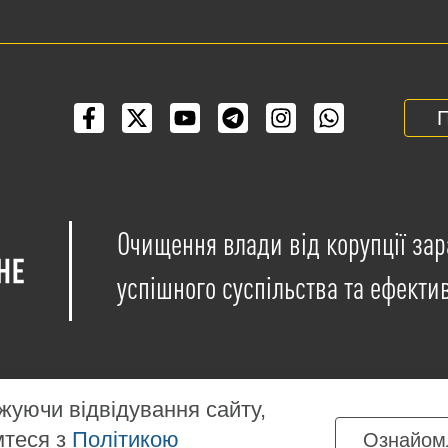
П
Очищення влади від корупції зар
успішного суспільства та ефекти
уючи відвідування сайту,
мтеся з
Політикою
Ознайом