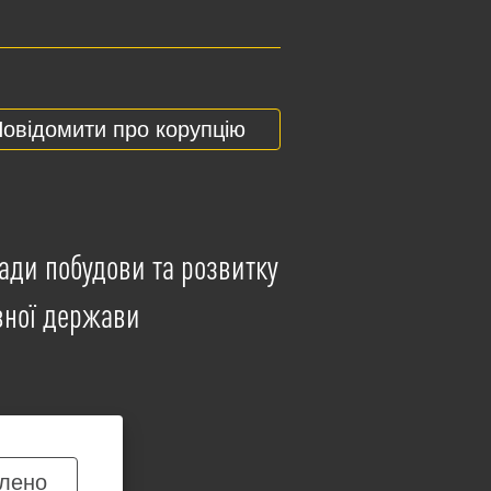
овідомити про корупцію
ади побудови та розвитку
вної держави
лено