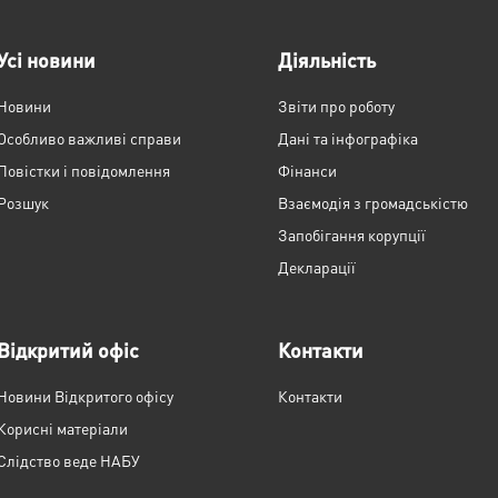
Усі новини
Діяльність
Новини
Звіти про роботу
Особливо важливі справи
Дані та інфографіка
Повістки і повідомлення
Фінанси
Розшук
Взаємодія з громадськістю
Запобігання корупції
Декларації
Відкритий офіс
Контакти
Новини Відкритого офісу
Контакти
Корисні матеріали
Слідство веде НАБУ