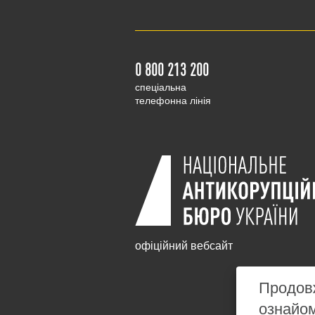
0 800 213 200
cпеціальна
телефонна лінія
офіційний вебсайт
Продовж
ознайо