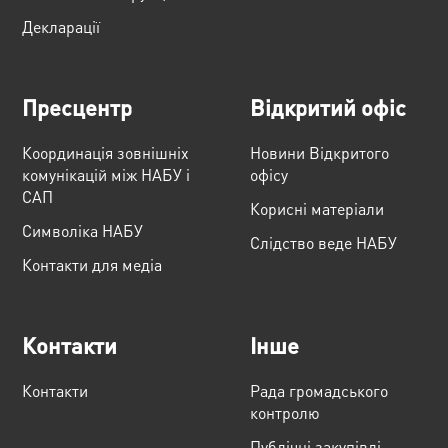
Декларації
Пресцентр
Відкритий офіс
Координація зовнішніх
Новини Відкритого
комунікацій між НАБУ і
офісу
САП
Корисні матеріали
Cимволіка НАБУ
Слідство веде НАБУ
Контакти для медіа
Контакти
Інше
Контакти
Рада громадського
контролю
Публічні закупівлі