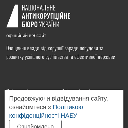
офіційний вебсайт
Очищення влади від корупції заради побудови та
розвитку успішного суспільства та ефективної держави
Всі матеріали на цьому сайті розміщені на умовах
ліцензії
Creative Commons Attribution-NonCommercial-
Продовжуючи відвідування сайту,
NoDerivatives 4.0 International
. Використання будь-
ознайомтеся з
Політикою
яких матеріалів, розміщених на сайті, дозволяється
конфіденційності НАБУ
за умови посилання на
www.nabu.gov.ua
в
незалежності від повного або часткового
Ознайомлено