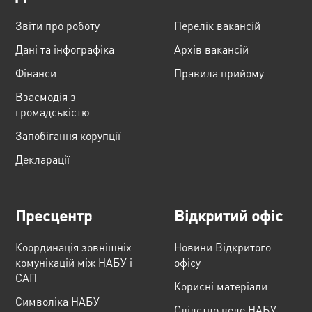
Звіти про роботу
Перелік вакансій
Дані та інфографіка
Архів вакансій
Фінанси
Правила прийому
Взаємодія з
громадськістю
Запобігання корупції
Декларації
Пресцентр
Відкритий офіс
Координація зовнішніх
Новини Відкритого
комунікацій між НАБУ і
офісу
САП
Корисні матеріали
Cимволіка НАБУ
Слідство веде НАБУ