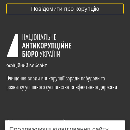
Повідомити про корупцію
офіційний вебсайт
Очищення влади від корупції заради побудови та
розвитку успішного суспільства та ефективної держави
Всі матеріали на цьому сайті розміщені на умовах
ліцензії
Creative Commons Attribution-NonCommercial-
Продовжуючи відвідування сайту,