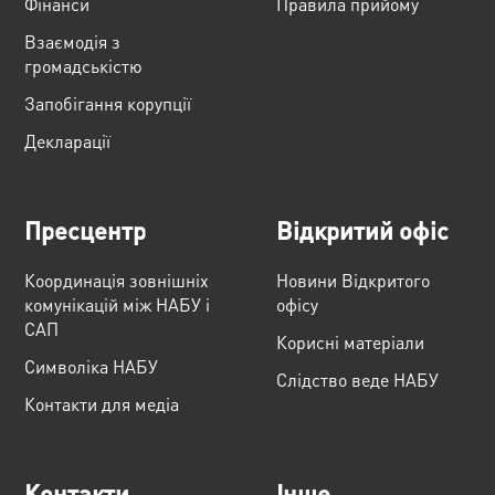
Фінанси
Правила прийому
Взаємодія з
громадськістю
Запобігання корупції
Декларації
Пресцентр
Відкритий офіс
Координація зовнішніх
Новини Відкритого
комунікацій між НАБУ і
офісу
САП
Корисні матеріали
Cимволіка НАБУ
Слідство веде НАБУ
Контакти для медіа
Контакти
Інше