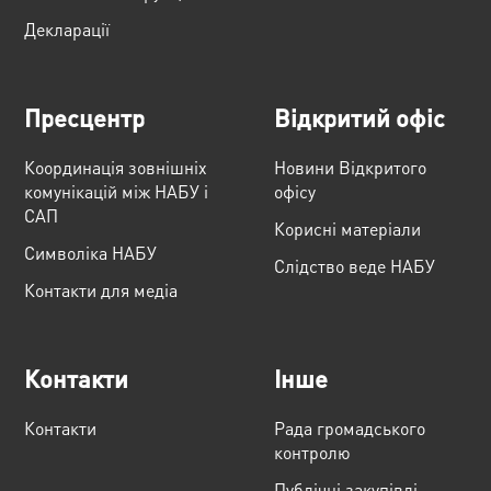
Декларації
Пресцентр
Відкритий офіс
Координація зовнішніх
Новини Відкритого
комунікацій між НАБУ і
офісу
САП
Корисні матеріали
Cимволіка НАБУ
Слідство веде НАБУ
Контакти для медіа
Контакти
Інше
Контакти
Рада громадського
контролю
Публічні закупівлі