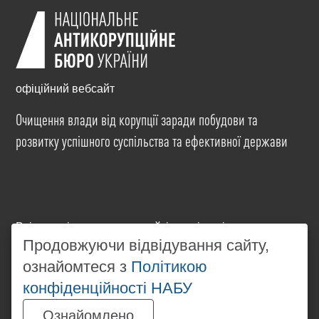
офіційний вебсайт
Очищення влади від корупції заради побудови та
розвитку успішного суспільства та ефективної держави
Всі матеріали на цьому сайті розміщені на умовах
ліцензії
Creative Commons Attribution-NonCommercial-
Продовжуючи відвідування сайту,
NoDerivatives 4.0 International
. Використання будь-
ознайомтеся з
Політикою
яких матеріалів, розміщених на сайті, дозволяється
конфіденційності НАБУ
за умови посилання на
www.nabu.gov.ua
в
незалежності від повного або часткового
Ознайомлено