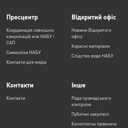
Пресцентр
Відкритий офіс
Координація зовнішніх
Новини Відкритого
комунікацій між НАБУ і
офісу
САП
Корисні матеріали
Cимволіка НАБУ
Слідство веде НАБУ
Контакти для медіа
Контакти
Інше
Контакти
Рада громадського
контролю
Публічні закупівлі
Безоплатна правнича