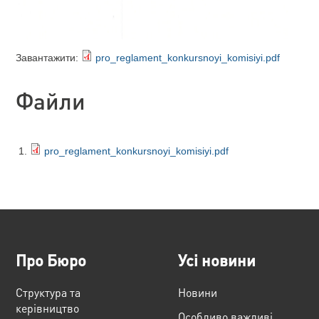
Завантажити:
pro_reglament_konkursnoyi_komisiyi.pdf
Файли
pro_reglament_konkursnoyi_komisiyi.pdf
Про Бюро
Усі новини
Структура та
Новини
керівництво
Особливо важливі