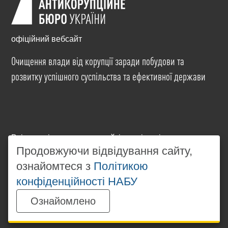
офіційний вебсайт
Очищення влади від корупції заради побудови та
розвитку успішного суспільства та ефективної держави
Всі матеріали на цьому сайті розміщені на умовах
ліцензії
Creative Commons Attribution-NonCommercial-
Продовжуючи відвідування сайту,
NoDerivatives 4.0 International
. Використання будь-
ознайомтеся з
Політикою
яких матеріалів, розміщених на сайті, дозволяється
конфіденційності НАБУ
за умови посилання на
www.nabu.gov.ua
в
незалежності від повного або часткового
Ознайомлено
використання матеріалів.