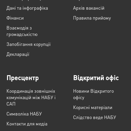
Дані та інфографіка
Архів вакансій
Фінанси
Правила прийому
Взаємодія з
громадськістю
Запобігання корупції
Декларації
Пресцентр
Відкритий офіс
Координація зовнішніх
Новини Відкритого
комунікацій між НАБУ і
офісу
САП
Корисні матеріали
Cимволіка НАБУ
Слідство веде НАБУ
Контакти для медіа