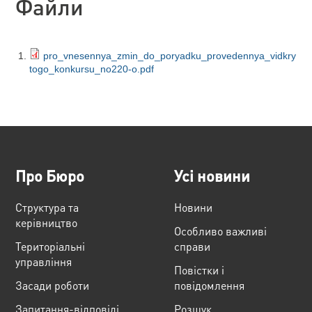
Файли
pro_vnesennya_zmin_do_poryadku_provedennya_vidkry
togo_konkursu_no220-o.pdf
Про Бюро
Усі новини
Структура та
Новини
керівництво
Особливо важливі
Територіальні
справи
управління
Повістки і
Засади роботи
повідомлення
Запитання-відповіді
Розшук