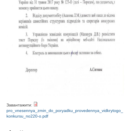
Завантажити:
pro_vnesennya_zmin_do_poryadku_provedennya_vidkrytogo_
konkursu_no220-o.pdf