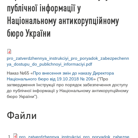
публічної інформації у
Національному антикорупційному
бюро України
pro_zatverdzhennya_instrukciyi_pro_poryadok_zabezpechenn
ya_dostupu_do_publichnoyi_informaciyi.pdf
Наказ №65 «
Про внесення змін до наказу Директора
Національного бюро від 19.10.2018 № 206
» ("Про
затвердження Інструкції про порядок забезпечення доступу
до публічної інформації у Національному антикорупційному
бюро України").
Файли
pro_zatverdzhennya_instrukciyi_pro_poryadok_zabezpe