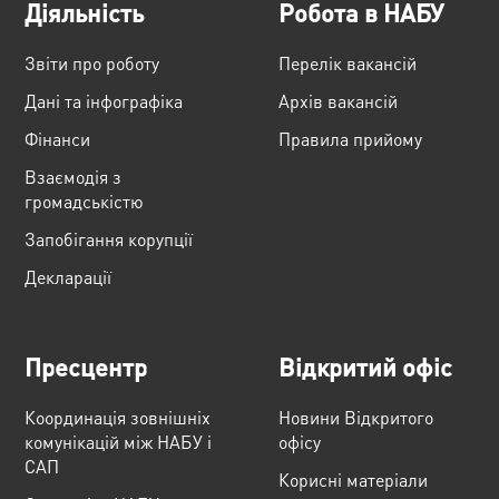
Діяльність
Робота в НАБУ
Звіти про роботу
Перелік вакансій
Дані та інфографіка
Архів вакансій
Фінанси
Правила прийому
Взаємодія з
громадськістю
Запобігання корупції
Декларації
Пресцентр
Відкритий офіс
Координація зовнішніх
Новини Відкритого
комунікацій між НАБУ і
офісу
САП
Корисні матеріали