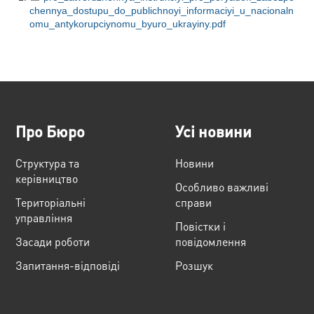
chennya_dostupu_do_publichnoyi_informaciyi_u_nacionaln
omu_antykorupciynomu_byuro_ukrayiny.pdf
Про Бюро
Усі новини
Структура та
Новини
керівництво
Особливо важливі
Територіальні
справи
управління
Повістки і
Засади роботи
повідомлення
Запитання-відповіді
Розшук