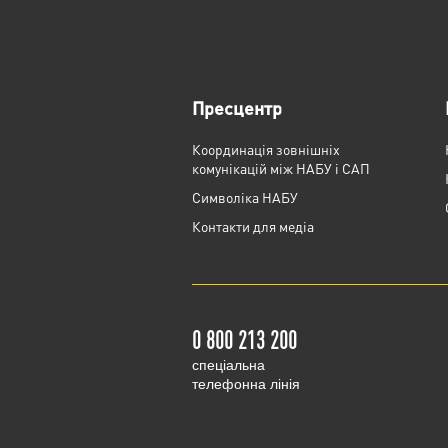
Пресцентр
Координація зовнішніх
комунікацій між НАБУ і САП
Cимволіка НАБУ
Контакти для медіа
0 800 213 200
cпеціальна
телефонна лінія