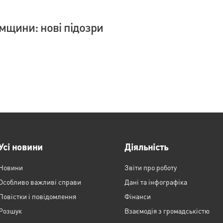
умщини: нові підозри
Усі новини
Діяльність
Новини
Звіти про роботу
Особливо важливі справи
Дані та інфографіка
Повістки і повідомлення
Фінанси
Розшук
Взаємодія з громадськістю