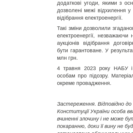
додаткові угоди, якими з о
дозволені межі відхилення у 
відібрання електроенергії.
Такі зміни дозволили згадано
електроенергії, незважаючи
аукціонів відібрання догові
бути гарантоване. У результа
млн грн.
4 травня 2023 року НАБУ
особам про підозру. Матеріа
окреме провадження.
Застереження. Відповідно до
Конституції України особа в
вчиненні злочину і не може б
покаранню, доки її вину не бу