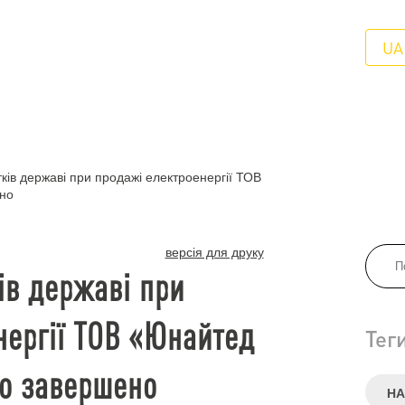
UA
ків державі при продажі електроенергії ТОВ
ено
версія для друку
ів державі при
нергії ТОВ «Юнайтед
Тег
во завершено
НА