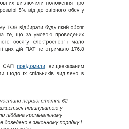
сновних виключили положення про
розмірі 5% від договірного обсягу
му ТОВ відбирати будь-який обсяг
 на те, що за умовою проведених
рного обсягу електроенергії мало
ті цих дій ПАТ не отримало 176,8
 і САП
повідомили
вищевказаним
ли щодо їх спільників виділено в
 частини першої статті 62
важається невинуватою у
ути піддана кримінальному
де доведено в законному порядку і