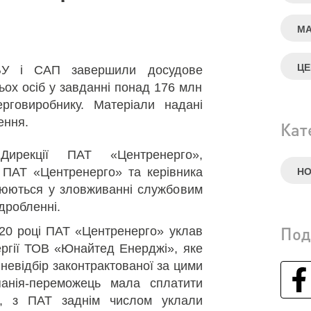
МА
ЦЕ
БУ і САП завершили досудове
ьох осіб у завданні понад 176 млн
рговиробнику. Матеріали надані
ення.
Кат
ирекції ПАТ «Центренерго»,
 ПАТ «Центренерго» та керівника
Н
зрюються у зловживанні службовим
дробленні.
Под
020 році ПАТ «Центренерго» уклав
ргії ТОВ «Юнайтед Енерджі», яке
 невідбір законтрактованої за цими
панія-переможець мала сплатити
и, з ПАТ заднім числом уклали