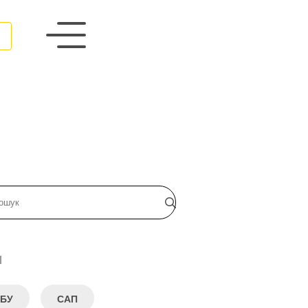
и
БУ
САП