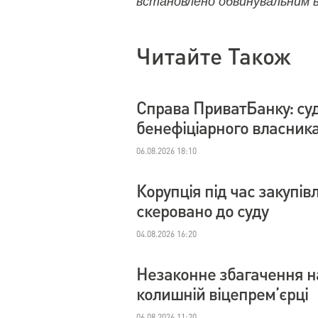
встановлено обвинувальним в
Читайте Також
Справа ПриватБанку: су
бенефіціарного власник
06.08.2026 18:10
Корупція під час закупі
скеровано до суду
04.08.2026 16:20
Незаконне збагачення на
колишній віцепрем’єрці
06.08.2026 11:20