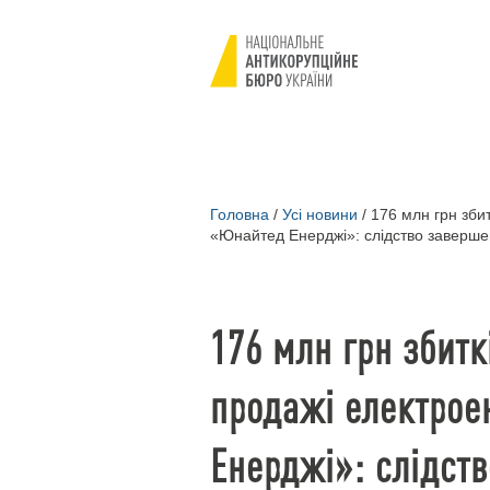
Головна
/
Усі новини
/
176 млн грн збит
«Юнайтед Енерджі»: слідство заверш
176 млн грн збитк
продажі електрое
Енерджі»: слідст