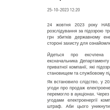
25-10-2023 12:20
24 жовтня 2023 року НА
розслідування за підозрою тр
грн збитків державному ене
стороні захисту для ознайомл
Йдеться про ексчлена Д
ексначальника Департаменту
приватної компанії, які підо
становищем та службовому пі
Як встановило слідство, у 2
угоди про продаж електроене
перемогло в аукціонах. Через
угодами електроенергії ком
штраф. Аби цього уникнут