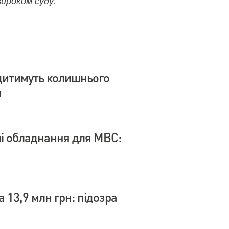
ироком суду.
дитимуть колишнього
а
влі обладнання для МВС:
 13,9 млн грн: підозра