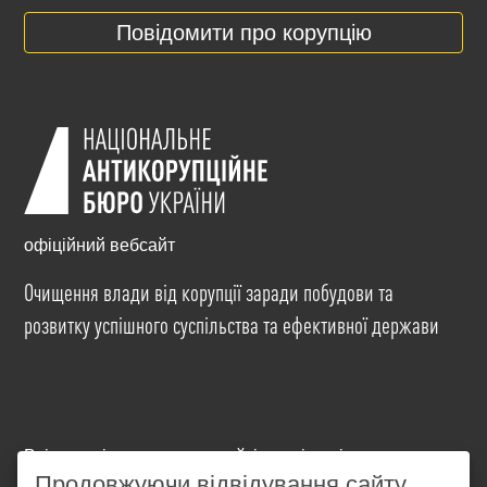
Повідомити про корупцію
офіційний вебсайт
Очищення влади від корупції заради побудови та
розвитку успішного суспільства та ефективної держави
Всі матеріали на цьому сайті розміщені на умовах
ліцензії
Creative Commons Attribution-NonCommercial-
Продовжуючи відвідування сайту,