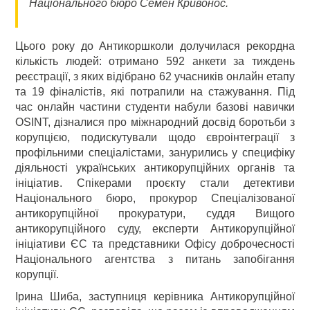
Національного бюро Семен Кривонос.
Цього року до Антикоршколи долучилася рекордна
кількість людей: отримано 592 анкети за тиждень
реєстрації, з яких відібрано 62 учасників онлайн етапу
та 19 фіналістів, які потрапили на стажування. Під
час онлайн частини студенти набули базові навички
OSINT, дізналися про міжнародний досвід боротьби з
корупцією, подискутували щодо євроінтеграції з
профільними спеціалістами, занурились у специфіку
діяльності українських антикорупційних органів та
ініціатив. Спікерами проєкту стали детективи
Національного бюро, прокурор Спеціалізованої
антикорупційної прокуратури, суддя Вищого
антикорупційного суду, експерти Антикорупційної
ініціативи ЄС та представники Офісу доброчесності
Національного агентства з питань запобігання
корупції.
Ірина Шиба, заступниця керівника Антикорупційної