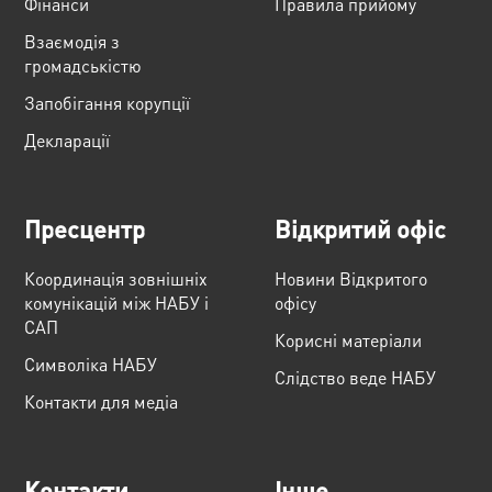
Фінанси
Правила прийому
Взаємодія з
громадськістю
Запобігання корупції
Декларації
Пресцентр
Відкритий офіс
Координація зовнішніх
Новини Відкритого
комунікацій між НАБУ і
офісу
САП
Корисні матеріали
Cимволіка НАБУ
Слідство веде НАБУ
Контакти для медіа
Контакти
Інше