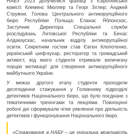
НАБУ 2023 долучилися фахівці з Європейської
комісії: Клеменс Мюллер та Георг Зіглер; Анджей
Стружни, Голова Центрального антикорупційного
бюро Республіки Польща; Еланас Яблонскас,
Заступник Директора Спеціальної служби
розслідувань Литовської Республіки та Бенас
Алдакаускас, начальник відділу антикорупційної
освіти. Секретним гостем став Євген Клопотенко,
український шеф-кухар, ресторатор та громадський
активіст, від якого студенти отримали величезну
порцію мотивації для створення антикорупційного
майбутнього України.
У межах другого етапу студенти проходили
десятиденне стажування у Головному підрозділі
детективів Національного бюро, що було поєднане з
тематичними тренінгами та лекціями. Повноцінні
робочі дні сформували чітке уявлення про діяльність
детективів і функціонування Національного бюро.
«Стажування в НАБУ – це унікальна можливість