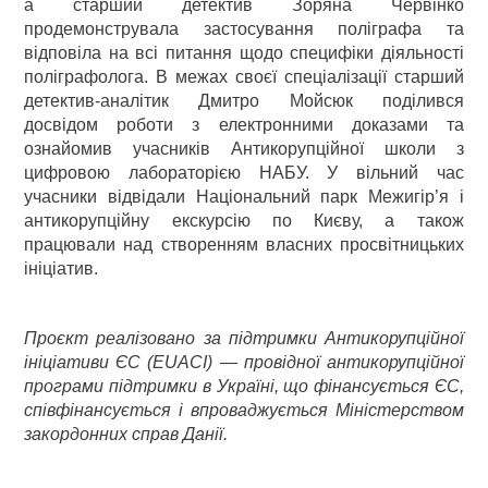
а старший детектив Зоряна Червінко
продемонструвала застосування поліграфа та
відповіла на всі питання щодо специфіки діяльності
поліграфолога. В межах своєї спеціалізації старший
детектив-аналітик Дмитро Мойсюк поділився
досвідом роботи з електронними доказами та
ознайомив учасників Антикорупційної школи з
цифровою лабораторією НАБУ. У вільний час
учасники відвідали Національний парк Межигір’я і
антикорупційну екскурсію по Києву, а також
працювали над створенням власних просвітницьких
ініціатив.
Проєкт реалізовано за підтримки Антикорупційної
ініціативи ЄС (EUACI) — провідної антикорупційної
програми підтримки в Україні, що фінансується ЄС,
співфінансується і впроваджується Міністерством
закордонних справ Данії.