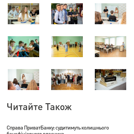
Читайте Також
Справа ПриватБанку: судитимуть колишнього
бенефіціарного власника