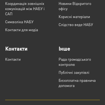
Координація зовнішніх
Новини Відкритого
комунікацій між НАБУ і
офісу
САП
Корисні матеріали
Cимволіка НАБУ
Слідство веде НАБУ
Контакти для медіа
Контакти
Інше
Контакти
Рада громадського
контролю
Публічні закупівлі
Безоплатна правнича
допомога