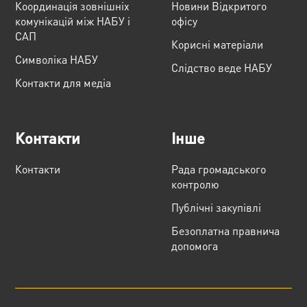
Координація зовнішніх
Новини Відкритого
комунікацій між НАБУ і
офісу
САП
Корисні матеріали
Cимволіка НАБУ
Слідство веде НАБУ
Контакти для медіа
Контакти
Інше
Контакти
Рада громадського
контролю
Публічні закупівлі
Безоплатна правнича
допомога