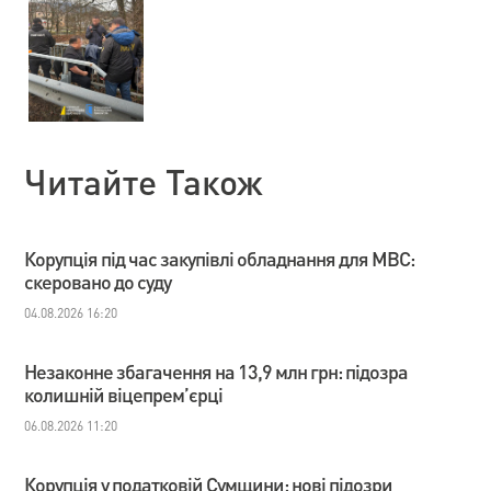
Читайте Також
Корупція під час закупівлі обладнання для МВС:
скеровано до суду
04.08.2026 16:20
Незаконне збагачення на 13,9 млн грн: підозра
колишній віцепрем’єрці
06.08.2026 11:20
Корупція у податковій Сумщини: нові підозри