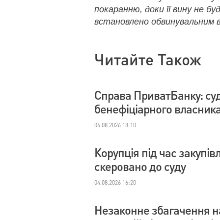
покаранню, доки її вину не бу
встановлено обвинувальним в
Читайте Також
Справа ПриватБанку: су
бенефіціарного власник
06.08.2026 18:10
Корупція під час закупі
скеровано до суду
04.08.2026 16:20
Незаконне збагачення на