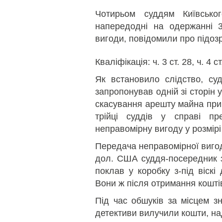
Чотирьом суддям Київсько
напередодні на одержанні 
вигоди, повідомили про підозр
Кваліфікація: ч. 3 ст. 28, ч. 4 с
Як встановило слідство, суд
запропонував одній зі сторін
скасування арешту майна прив
трійці суддів у справі пр
неправомірну вигоду у розмірі
Передача неправомірної вигод
дол. США суддя-посередник з
поклав у коробку з-під віскі
Вони ж після отримання коштів
Під час обшуків за місцем з
детективи вилучили кошти, на