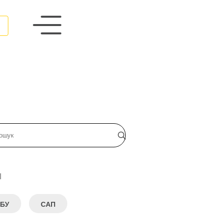
и
БУ
САП