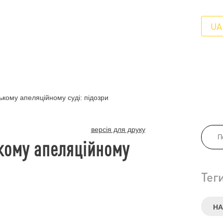
UA
ькому апеляційному суді: підозри
версія для друку
ькому апеляційному
Тег
НА