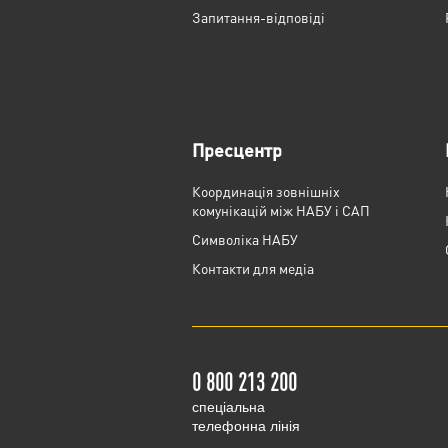
Запитання-відповіді
Пресцентр
Координація зовнішніх
комунікацій між НАБУ і САП
Cимволіка НАБУ
Контакти для медіа
0 800 213 200
cпеціальна
телефонна лінія