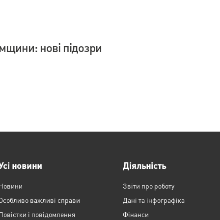
умщини: нові підозри
Усі новини
Діяльність
Новини
Звіти про роботу
Особливо важливі справи
Дані та інфографіка
Повістки і повідомлення
Фінанси