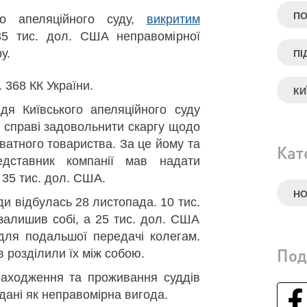
ПО
го апеляційного суду,
викритим
35 тис. дол. США неправомірної
у.
ПІ
т. 368 КК України.
КИ
дя Київського апеляційного суду
 у справі задовольнити скаргу щодо
атного товариства. За це йому та
Кат
едставник компанії мав надати
 35 тис. дол. США.
Н
и відбулась 28 листопада. 10 тис.
алишив собі, а 25 тис. дол. США
 для подальшої передачі колегам.
Под
 розділили їх між собою.
находження та проживання суддів
дані як неправомірна вигода.